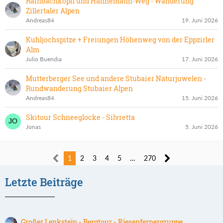
Rainbachköpfl und Hannemann-Weg - Wanderung
Zillertaler Alpen
Andreas84
19. Juni 2026
Kuhljochspitze + Freiungen Höhenweg von der Eppzirler
Alm
Julio Buendia
17. Juni 2026
Mutterberger See und andere Stubaier Naturjuwelen -
Rundwanderung Stubaier Alpen
Andreas84
15. Juni 2026
Skitour Schneeglocke - Silvretta
Jonas
5. Juni 2026
1
2
3
4
5
…
270
Letzte Beiträge
Großer Lenkstein - Bergtour - Riesenfernergruppe