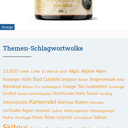
Themen-Schlagwortwolke
2.3.2025
Allgäu
Allgäuer Alpen
10Feb
11Feb
15. Februar 2024
Bad Gastein
Amberger Hütte
bergtour
Bregenzerwald
Boden
Brille
Bärenkopf
Goinger Törl
Gratkletterei
Ellmau
Firn
Galtseitejoch
Grieskogel
Großarl
Hochtouren
Hohe Tauern
Große Schlenkerspitze
höcBerg
Karwendel
Johannishütte
Kelchsau
Klettern
Kreuzeck
Lechtaler Alpen
Lermoos
Lodron
Mitterzaigerkopf
Mitterzeigerkopf
Pulver
Rofan
scharnitz
Sellrain
Pfafflar
Pirchkogel
Schneidjoch
Skitour