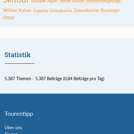
Stubaier Alpen
Venter Runde
Wettersteingebirge
Wilder Kaiser
Zwieselbacher Rosskogel
Zugspitze
Zwieselbacher
Ötztal
Statistik
5.387 Themen
5.387 Beiträge (0,84 Beiträge pro Tag)
Tourentipp
Über uns
Touren