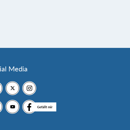
ial Media
Gefällt mir