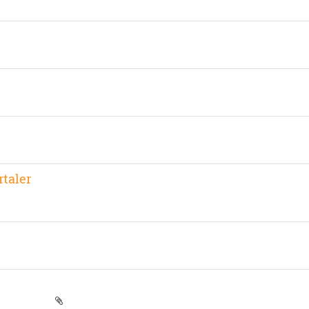
l
rtaler