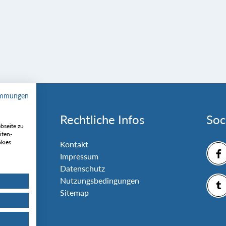
immungen
Rechtliche Infos
Soc
bseite zu
iten-
okies
nlage
Kontakt
Impressum
Datenschutz
Nutzungsbedingungen
Sitemap