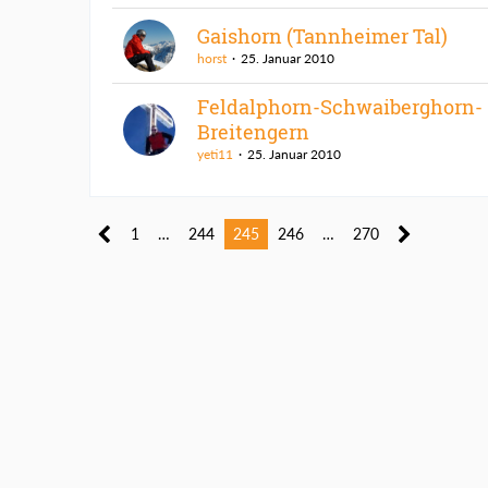
Gaishorn (Tannheimer Tal)
horst
25. Januar 2010
Feldalphorn-Schwaiberghorn-
Breitengern
yeti11
25. Januar 2010
1
…
244
245
246
…
270