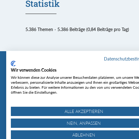
Statistik
5.386 Themen
5.386 Beiträge (0,84 Beiträge pro Tag)
Datenschutzbest
Wir verwenden Cookies
Tourentipp
Service
Wir können diese zur Analyse unserer Besucherdaten platzieren, um unsere We
verbessern, personalisierte Inhalte anzuzeigen und Ihnen ein großartiges Webse
Erlebnis zu bieten. Für weitere Informationen zu den von uns verwendeten Co
Über uns
Wetter & Lawine
öffnen Sie die Einstellungen.
Touren
Bergjournal
Hütten
Gipfelkonferenz
MyTourentipp
ALLE AKZEPTIEREN
NEIN, ANPASSEN
ABLEHNEN