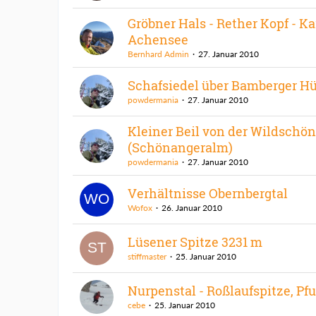
Gröbner Hals - Rether Kopf - K
Achensee
Bernhard Admin
27. Januar 2010
Schafsiedel über Bamberger Hü
powdermania
27. Januar 2010
Kleiner Beil von der Wildschö
(Schönangeralm)
powdermania
27. Januar 2010
Verhältnisse Obernbergtal
Wofox
26. Januar 2010
Lüsener Spitze 3231 m
stiffmaster
25. Januar 2010
Nurpenstal - Roßlaufspitze, Pf
cebe
25. Januar 2010