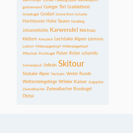
Goinger Törl
Gratkletterei
gartnerwand
Großarl
Grieskogel
Grüne-Rinn-Scharte
Hochtouren
Hohe Tauern
höcBerg
Karwendel
Johannishütte
Kelchsau
Lechtaler Alpen
Klettern
Lermoos
Kreuzeck
Lodron
Mitterzaigerkopf
Mitterzeigerkopf
Pulver
Rofan
scharnitz
Pfitschtal
Pirchkogel
Skitour
Sellrain
Schneidjoch
Stubaier Alpen
Venter Runde
Teichalm
Wilder Kaiser
Wettersteingebirge
Zugspitze
Zwieselbacher Rosskogel
Zwieselbacher
Ötztal