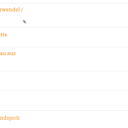
arwendel /
tte
nau aus
undsjoch