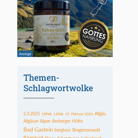
Themen-
Schlagwortwolke
2.3.2025
Allgäu
10Feb
11Feb
15. Februar 2024
Allgäuer Alpen
Amberger Hütte
Bad Gastein
bergtour
Bregenzerwald
Bärenkopf
Ellmau
Falkengruppe
Galtseitejoch