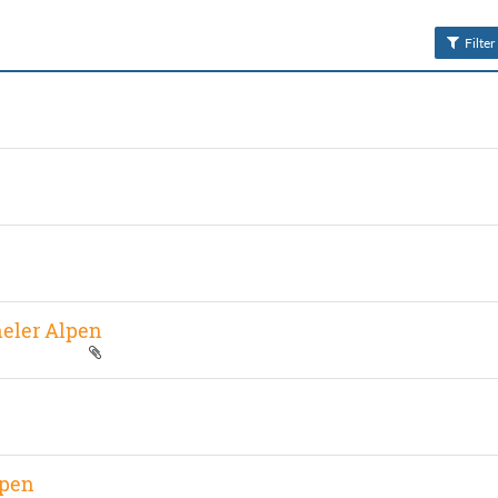
Filter
heler Alpen
lpen