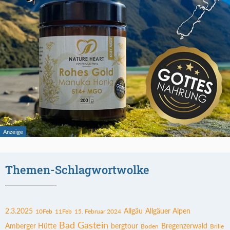
Themen-Schlagwortwolke
2.3.2025
Allgäu
Allgäuer Alpen
10Feb
11Feb
15. Februar 2024
Bad Gastein
Amberger Hütte
bergtour
Bregenzerwald
Boden
Brille