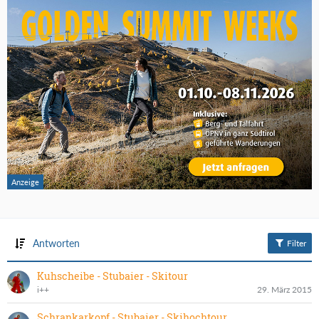
Antworten
Filter
Kuhscheibe - Stubaier - Skitour
i++
29. März 2015
Schrankarkopf - Stubaier - Skihochtour