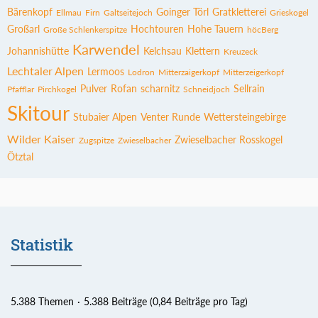
Bärenkopf
Goinger Törl
Gratkletterei
Ellmau
Firn
Galtseitejoch
Grieskogel
Großarl
Hochtouren
Hohe Tauern
Große Schlenkerspitze
höcBerg
Karwendel
Johannishütte
Kelchsau
Klettern
Kreuzeck
Lechtaler Alpen
Lermoos
Lodron
Mitterzaigerkopf
Mitterzeigerkopf
Pulver
Rofan
scharnitz
Sellrain
Pfafflar
Pirchkogel
Schneidjoch
Skitour
Stubaier Alpen
Venter Runde
Wettersteingebirge
Wilder Kaiser
Zwieselbacher Rosskogel
Zugspitze
Zwieselbacher
Ötztal
Statistik
5.388 Themen
5.388 Beiträge (0,84 Beiträge pro Tag)