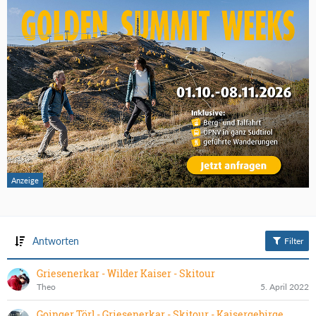
Antworten
Filter
Griesenerkar - Wilder Kaiser - Skitour
Theo
5. April 2022
Goinger Törl - Griesenerkar - Skitour - Kaisergebirge