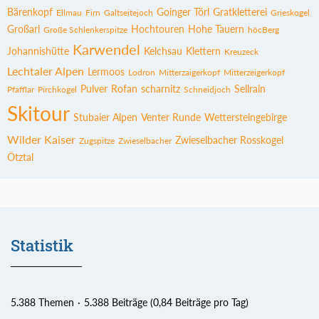
Bärenkopf
Goinger Törl
Gratkletterei
Ellmau
Firn
Galtseitejoch
Grieskogel
Großarl
Hochtouren
Hohe Tauern
Große Schlenkerspitze
höcBerg
Karwendel
Johannishütte
Kelchsau
Klettern
Kreuzeck
Lechtaler Alpen
Lermoos
Lodron
Mitterzaigerkopf
Mitterzeigerkopf
Pulver
Rofan
scharnitz
Sellrain
Pfafflar
Pirchkogel
Schneidjoch
Skitour
Stubaier Alpen
Venter Runde
Wettersteingebirge
Wilder Kaiser
Zwieselbacher Rosskogel
Zugspitze
Zwieselbacher
Ötztal
Statistik
5.388 Themen
5.388 Beiträge (0,84 Beiträge pro Tag)