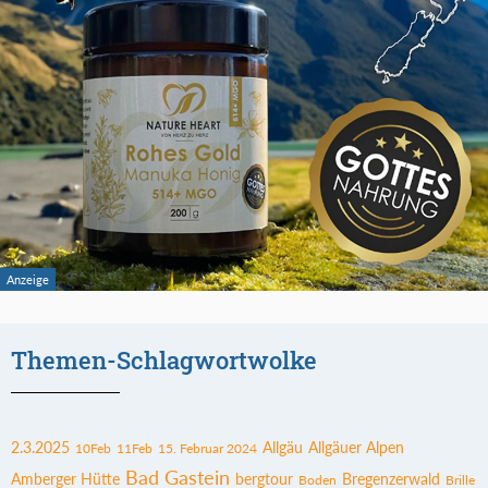
Themen-Schlagwortwolke
2.3.2025
Allgäu
Allgäuer Alpen
10Feb
11Feb
15. Februar 2024
Bad Gastein
Amberger Hütte
bergtour
Bregenzerwald
Boden
Brille