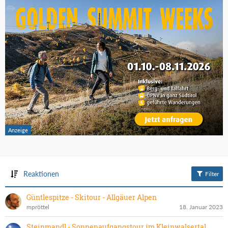
Reaktionen
Filter
Güntlespitze - Skitour - Allgäuer Alpen
mpröttel
18. Januar 2023
Steinmandl - Sonnenaufgangstour im Kleinwalsertal