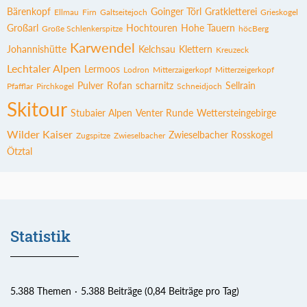
Bärenkopf
Goinger Törl
Gratkletterei
Ellmau
Firn
Galtseitejoch
Grieskogel
Großarl
Hochtouren
Hohe Tauern
Große Schlenkerspitze
höcBerg
Karwendel
Johannishütte
Kelchsau
Klettern
Kreuzeck
Lechtaler Alpen
Lermoos
Lodron
Mitterzaigerkopf
Mitterzeigerkopf
Pulver
Rofan
scharnitz
Sellrain
Pfafflar
Pirchkogel
Schneidjoch
Skitour
Stubaier Alpen
Venter Runde
Wettersteingebirge
Wilder Kaiser
Zwieselbacher Rosskogel
Zugspitze
Zwieselbacher
Ötztal
Statistik
5.388 Themen
5.388 Beiträge (0,84 Beiträge pro Tag)