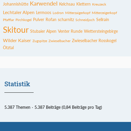
Karwendel
Johannishütte
Kelchsau
Klettern
Kreuzeck
Lechtaler Alpen
Lermoos
Lodron
Mitterzaigerkopf
Mitterzeigerkopf
Pulver
Rofan
scharnitz
Sellrain
Pfafflar
Pirchkogel
Schneidjoch
Skitour
Stubaier Alpen
Venter Runde
Wettersteingebirge
Wilder Kaiser
Zwieselbacher Rosskogel
Zugspitze
Zwieselbacher
Ötztal
Statistik
5.387 Themen
5.387 Beiträge (0,84 Beiträge pro Tag)