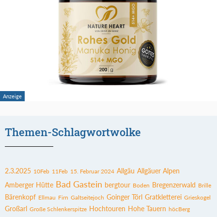
Themen-Schlagwortwolke
2.3.2025
Allgäu
Allgäuer Alpen
10Feb
11Feb
15. Februar 2024
Bad Gastein
Amberger Hütte
bergtour
Bregenzerwald
Boden
Brille
Bärenkopf
Goinger Törl
Gratkletterei
Ellmau
Firn
Galtseitejoch
Grieskogel
Großarl
Hochtouren
Hohe Tauern
Große Schlenkerspitze
höcBerg