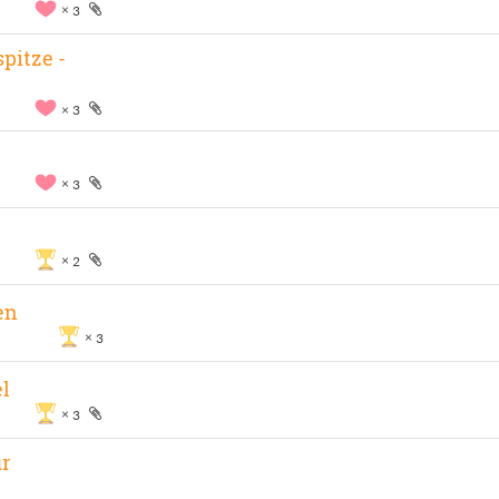
3
pitze -
3
3
2
en
3
el
3
ur