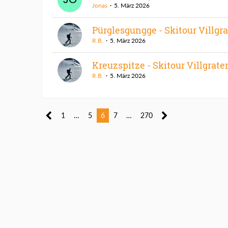
Jonas
5. März 2026
Pürglesgungge - Skitour Villgr
R.B.
5. März 2026
Kreuzspitze - Skitour Villgrate
R.B.
5. März 2026
1
…
5
6
7
…
270