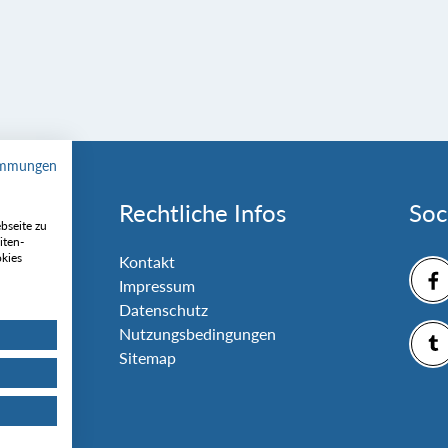
immungen
Rechtliche Infos
Soc
bseite zu
iten-
okies
nlage
Kontakt
Impressum
Datenschutz
Nutzungsbedingungen
Sitemap