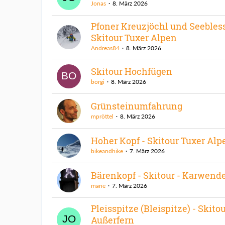
Jonas
8. März 2026
Pfoner Kreuzjöchl und Seebless
Skitour Tuxer Alpen
Andreas84
8. März 2026
Skitour Hochfügen
borgi
8. März 2026
Grünsteinumfahrung
mpröttel
8. März 2026
Hoher Kopf - Skitour Tuxer Alp
bikeandhike
7. März 2026
Bärenkopf - Skitour - Karwend
mane
7. März 2026
Pleisspitze (Bleispitze) - Skito
Außerfern