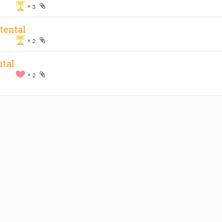
3
atental
2
ntal
2