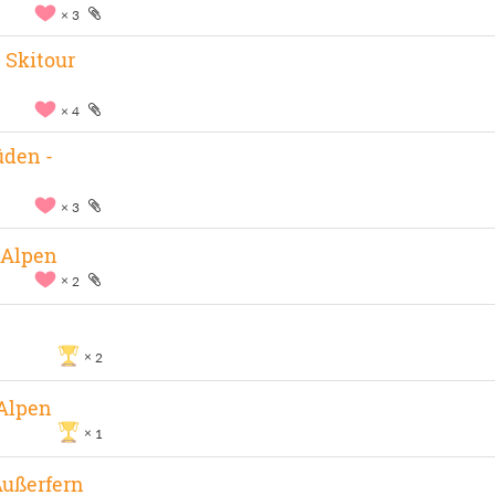
3
 Skitour
4
üden -
3
r Alpen
2
2
 Alpen
1
 Außerfern