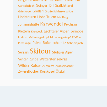
Goinger Törl
Gratkletterei
Galtseitejoch
Großarl
Grieskogel
Große Schlenkerspitze
Hochtouren
Hohe Tauern
höcBerg
Karwendel
Johannishütte
Kelchsau
Lechtaler Alpen
Klettern
Lermoos
Kreuzeck
Lodron
Mitterzaigerkopf
Mitterzeigerkopf
Pfafflar
Pulver
Rofan
scharnitz
Pirchkogel
Schneidjoch
Skitour
Sellrain
Stubaier Alpen
Venter Runde
Wettersteingebirge
Wilder Kaiser
Zugspitze
Zwieselbacher
Zwieselbacher Rosskogel
Ötztal