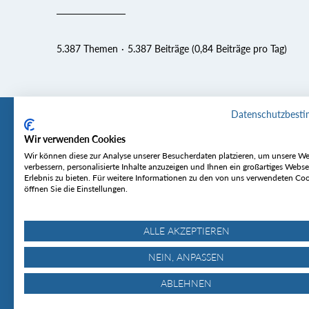
5.387 Themen
5.387 Beiträge (0,84 Beiträge pro Tag)
Datenschutzbest
Wir verwenden Cookies
Tourentipp
Service
Wir können diese zur Analyse unserer Besucherdaten platzieren, um unsere We
verbessern, personalisierte Inhalte anzuzeigen und Ihnen ein großartiges Webse
Erlebnis zu bieten. Für weitere Informationen zu den von uns verwendeten Co
Über uns
Wetter & Lawine
öffnen Sie die Einstellungen.
Touren
Bergjournal
Hütten
Gipfelkonferenz
MyTourentipp
ALLE AKZEPTIEREN
NEIN, ANPASSEN
ABLEHNEN
© Tourentipp.com 2025