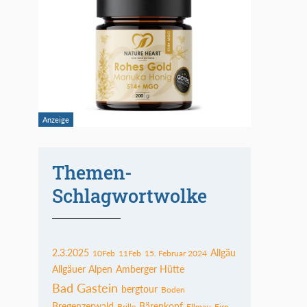
Themen-
Schlagwortwolke
2.3.2025
Allgäu
10Feb
11Feb
15. Februar 2024
Allgäuer Alpen
Amberger Hütte
Bad Gastein
bergtour
Boden
Bregenzerwald
Bärenkopf
Brille
Ellmau
Firn