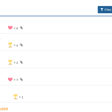
Filter
6
r
4
2
7
1
nsee