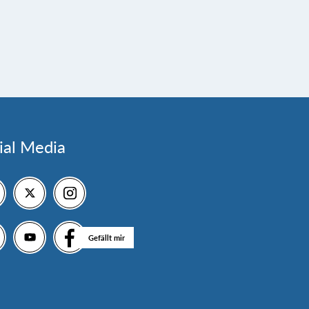
ial Media
Gefällt mir