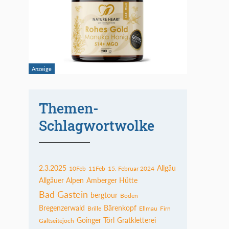
Themen-
Schlagwortwolke
2.3.2025
Allgäu
10Feb
11Feb
15. Februar 2024
Allgäuer Alpen
Amberger Hütte
Bad Gastein
bergtour
Boden
Bregenzerwald
Bärenkopf
Brille
Ellmau
Firn
Goinger Törl
Gratkletterei
Galtseitejoch