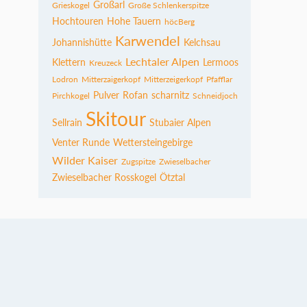
Großarl
Grieskogel
Große Schlenkerspitze
Hochtouren
Hohe Tauern
höcBerg
Karwendel
Johannishütte
Kelchsau
Lechtaler Alpen
Klettern
Lermoos
Kreuzeck
Lodron
Mitterzaigerkopf
Mitterzeigerkopf
Pfafflar
Pulver
Rofan
scharnitz
Pirchkogel
Schneidjoch
Skitour
Sellrain
Stubaier Alpen
Venter Runde
Wettersteingebirge
Wilder Kaiser
Zugspitze
Zwieselbacher
Zwieselbacher Rosskogel
Ötztal