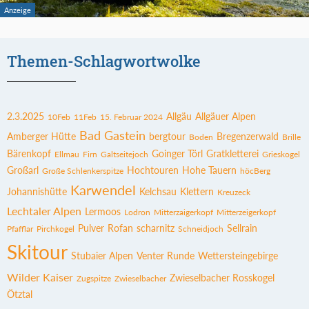
Themen-Schlagwortwolke
2.3.2025
Allgäu
Allgäuer Alpen
10Feb
11Feb
15. Februar 2024
Bad Gastein
Amberger Hütte
bergtour
Bregenzerwald
Boden
Brille
Bärenkopf
Goinger Törl
Gratkletterei
Ellmau
Firn
Galtseitejoch
Grieskogel
Großarl
Hochtouren
Hohe Tauern
Große Schlenkerspitze
höcBerg
Karwendel
Johannishütte
Kelchsau
Klettern
Kreuzeck
Lechtaler Alpen
Lermoos
Lodron
Mitterzaigerkopf
Mitterzeigerkopf
Pulver
Rofan
scharnitz
Sellrain
Pfafflar
Pirchkogel
Schneidjoch
Skitour
Stubaier Alpen
Venter Runde
Wettersteingebirge
Wilder Kaiser
Zwieselbacher Rosskogel
Zugspitze
Zwieselbacher
Ötztal