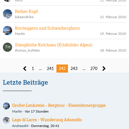
horst
21. Februar 2010
Rether Kopf
bikeandhike
21. Februar 2010
Breiteggern und Schwaiberghorn
Martin
19. Februar 2010
Stanglhöhe Kelchsau (Kitzbühler Alpen)
thomas_kufstein
18. Februar 2010
1
…
241
242
243
…
270
Letzte Beiträge
Großer Lenkstein - Bergtour - Riesenfernergruppe
Martin
Vor 17 Stunden
Lago di Lares - Wanderung Adamello
Andreas84
Donnerstag, 20:41