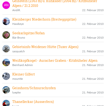
Geißstein (2363 m) u. Kuhkaser (2054 m) / Kitzbüheler
Alpen / 21.2.2010
AndiR.
22. Februar 2010
Kleinberger Niederhorn (Breiteggspitze)
Hawkeye
22. Februar 2010
Seekarlspitze/Rofan
Bär Bruno
22. Februar 2010
Gebietsinfo Weidener Hütte (Tuxer Alpen)
sasquatch
21. Februar 2010
Weißkopfkogel - Auracher Graben - Kitzbüheler Alpen
Bernhard Admin
21. Februar 2010
Kleiner Gilfert
mountie
21. Februar 2010
Geisshorn/Schnurschrofen
luepke
21. Februar 2010
Thanellerkar (Ausserfern)