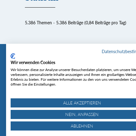
5.386 Themen
5.386 Beiträge (0,84 Beiträge pro Tag)
Datenschutzbest
Wir verwenden Cookies
Tourentipp
Service
Wir können diese zur Analyse unserer Besucherdaten platzieren, um unsere We
verbessern, personalisierte Inhalte anzuzeigen und Ihnen ein großartiges Webse
Erlebnis zu bieten. Für weitere Informationen zu den von uns verwendeten Co
Über uns
Wetter & Lawine
öffnen Sie die Einstellungen.
Touren
Bergjournal
Hütten
Gipfelkonferenz
MyTourentipp
ALLE AKZEPTIEREN
NEIN, ANPASSEN
ABLEHNEN
© Tourentipp.com 2025