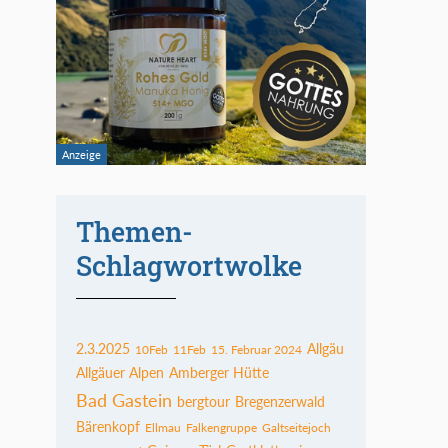
Themen-
Schlagwortwolke
2.3.2025
Allgäu
10Feb
11Feb
15. Februar 2024
Allgäuer Alpen
Amberger Hütte
Bad Gastein
bergtour
Bregenzerwald
Bärenkopf
Ellmau
Falkengruppe
Galtseitejoch