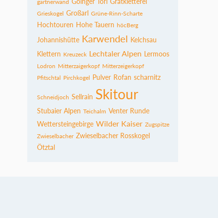
Goinger Törl
Gratkletterei
gartnerwand
Großarl
Grieskogel
Grüne-Rinn-Scharte
Hochtouren
Hohe Tauern
höcBerg
Karwendel
Johannishütte
Kelchsau
Lechtaler Alpen
Klettern
Lermoos
Kreuzeck
Lodron
Mitterzaigerkopf
Mitterzeigerkopf
Pulver
Rofan
scharnitz
Pfitschtal
Pirchkogel
Skitour
Sellrain
Schneidjoch
Stubaier Alpen
Venter Runde
Teichalm
Wilder Kaiser
Wettersteingebirge
Zugspitze
Zwieselbacher Rosskogel
Zwieselbacher
Ötztal