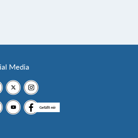
ial Media
Gefällt mir