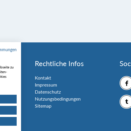
immungen
Rechtliche Infos
Soc
bseite zu
iten-
okies
nlage
Kontakt
Impressum
Datenschutz
Nutzungsbedingungen
Sitemap