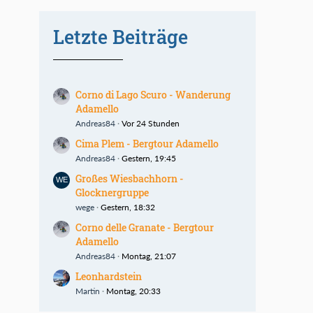
Letzte Beiträge
Corno di Lago Scuro - Wanderung
Adamello
Andreas84
Vor 24 Stunden
Cima Plem - Bergtour Adamello
Andreas84
Gestern, 19:45
Großes Wiesbachhorn -
Glocknergruppe
wege
Gestern, 18:32
Corno delle Granate - Bergtour
Adamello
Andreas84
Montag, 21:07
Leonhardstein
Martin
Montag, 20:33