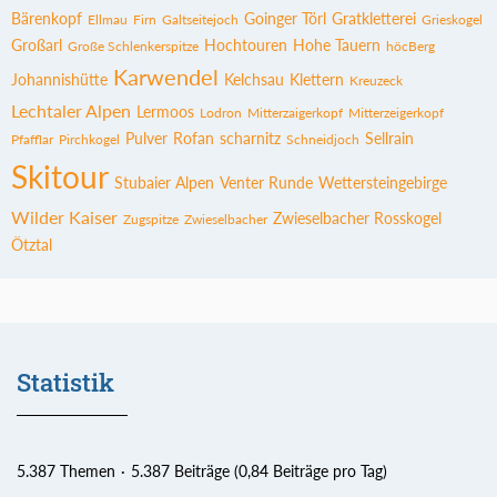
Bärenkopf
Goinger Törl
Gratkletterei
Ellmau
Firn
Galtseitejoch
Grieskogel
Großarl
Hochtouren
Hohe Tauern
Große Schlenkerspitze
höcBerg
Karwendel
Johannishütte
Kelchsau
Klettern
Kreuzeck
Lechtaler Alpen
Lermoos
Lodron
Mitterzaigerkopf
Mitterzeigerkopf
Pulver
Rofan
scharnitz
Sellrain
Pfafflar
Pirchkogel
Schneidjoch
Skitour
Stubaier Alpen
Venter Runde
Wettersteingebirge
Wilder Kaiser
Zwieselbacher Rosskogel
Zugspitze
Zwieselbacher
Ötztal
Statistik
5.387 Themen
5.387 Beiträge (0,84 Beiträge pro Tag)