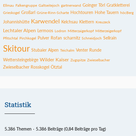
Goinger Törl
Gratkletterei
Ellmau
Falkengruppe
Galtseitejoch
gartnerwand
Großarl
Hochtouren
Hohe Tauern
Grieskogel
Grüne-Rinn-Scharte
höcBerg
Karwendel
Johannishütte
Kelchsau
Klettern
Kreuzeck
Lechtaler Alpen
Lermoos
Lodron
Mitterzaigerkopf
Mitterzeigerkopf
Pulver
Rofan
scharnitz
Sellrain
Pfitschtal
Pirchkogel
Schneidjoch
Skitour
Stubaier Alpen
Venter Runde
Teichalm
Wilder Kaiser
Wettersteingebirge
Zugspitze
Zwieselbacher
Zwieselbacher Rosskogel
Ötztal
Statistik
5.386 Themen
5.386 Beiträge (0,84 Beiträge pro Tag)