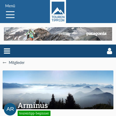
Menü
Mitglieder
Arminus
tourentipp-beginner