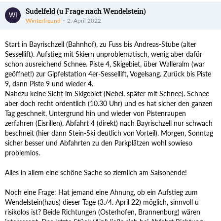
Sudelfeld (u Frage nach Wendelstein)
Winterfreund
2. April 2022
Start in Bayrischzell (Bahnhof), zu Fuss bis Andreas-Stube (alter
Sessellift). Aufstieg mit Skiern unproblematisch, wenig aber dafür
schon ausreichend Schnee. Piste 4, Skigebiet, über Walleralm (war
geöffnet!) zur Gipfelstation 4er-Sessellift, Vogelsang. Zurück bis Piste
9, dann Piste 9 und wieder 4.
Nahezu keine Sicht im Skigebiet (Nebel, später mit Schnee). Schnee
aber doch recht ordentlich (10.30 Uhr) und es hat sicher den ganzen
Tag geschneit. Untergrund hin und wieder von Pistenraupen
zerfahren (Eisrillen). Abfahrt 4 (direkt) nach Bayrischzell nur schwach
beschneit (hier dann Stein-Ski deutlich von Vorteil). Morgen, Sonntag
sicher besser und Abfahrten zu den Parkplätzen wohl sowieso
problemlos.
Alles in allem eine schöne Sache so ziemlich am Saisonende!
Noch eine Frage: Hat jemand eine Ahnung, ob ein Aufstieg zum
Wendelstein(haus) dieser Tage (3./4. April 22) möglich, sinnvoll u
risikolos ist? Beide Richtungen (Osterhofen, Brannenburg) wären