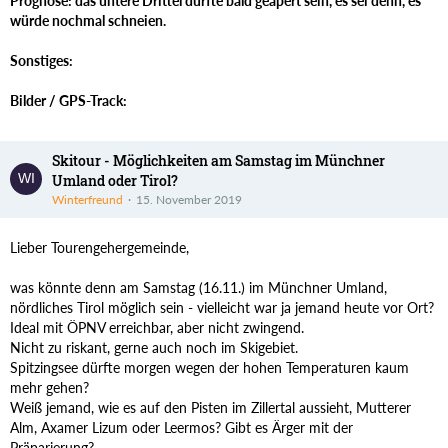
Prognose: das untere Drittel dürfte bald geapert sein, es sei denn, es
würde nochmal schneien.
Sonstiges:
Bilder / GPS-Track:
Skitour - Möglichkeiten am Samstag im Münchner
Umland oder Tirol?
Winterfreund
15. November 2019
Lieber Tourengehergemeinde,
was könnte denn am Samstag (16.11.) im Münchner Umland,
nördliches Tirol möglich sein - vielleicht war ja jemand heute vor Ort?
Ideal mit ÖPNV erreichbar, aber nicht zwingend.
Nicht zu riskant, gerne auch noch im Skigebiet.
Spitzingsee dürfte morgen wegen der hohen Temperaturen kaum
mehr gehen?
Weiß jemand, wie es auf den Pisten im Zillertal aussieht, Mutterer
Alm, Axamer Lizum oder Leermos? Gibt es Ärger mit der
Präparierung?