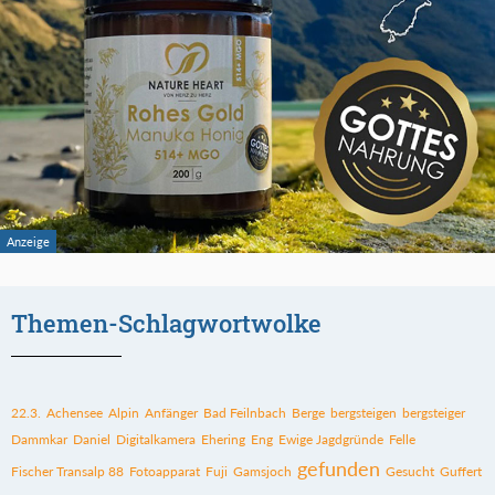
Themen-Schlagwortwolke
22.3.
Achensee
Alpin
Anfänger
Bad Feilnbach
Berge
bergsteigen
bergsteiger
Dammkar
Daniel
Digitalkamera
Ehering
Eng
Ewige Jagdgründe
Felle
gefunden
Fischer Transalp 88
Fotoapparat
Fuji
Gamsjoch
Gesucht
Guffert