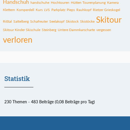
Handschuh
handschuhe
Hochtouren
Hütten Tourenplanung
Kamera
Klettern
Komperdell
Kurs
LVS
Parkplatz
Pieps
Rauhkopf
Rietzer Grieskogel
Skitour
Rißtal
Sattelberg
Schafreuter
Seelakopf
Skistock
Skistöcke
Skitour Kinder Skischule
Steinberg
Untere Dammkarscharte
vergessen
verloren
Statistik
230 Themen
483 Beiträge (0,08 Beiträge pro Tag)