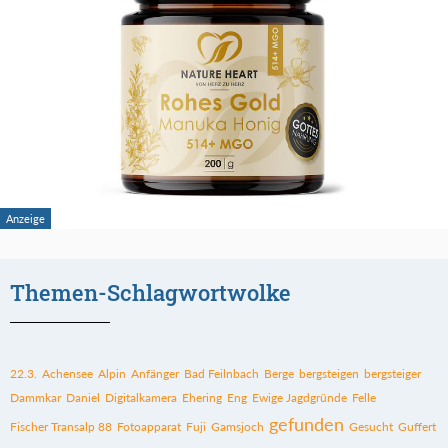
Themen-Schlagwortwolke
22.3.
Achensee
Alpin
Anfänger
Bad Feilnbach
Berge
bergsteigen
bergsteiger
Dammkar
Daniel
Digitalkamera
Ehering
Eng
Ewige Jagdgründe
Felle
gefunden
Fischer Transalp 88
Fotoapparat
Fuji
Gamsjoch
Gesucht
Guffert