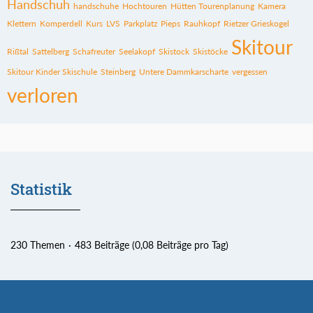
Handschuh
handschuhe
Hochtouren
Hütten Tourenplanung
Kamera
Klettern
Komperdell
Kurs
LVS
Parkplatz
Pieps
Rauhkopf
Rietzer Grieskogel
Skitour
Rißtal
Sattelberg
Schafreuter
Seelakopf
Skistock
Skistöcke
Skitour Kinder Skischule
Steinberg
Untere Dammkarscharte
vergessen
verloren
Statistik
230 Themen
483 Beiträge (0,08 Beiträge pro Tag)