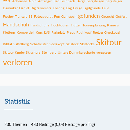
22.3.
Achensee
Alpin
Anfänger
Bad Feilnbach
Berge
bergsteigen
bergsteiger
Dammkar
Daniel
Digitalkamera
Ehering
Eng
Ewige Jagdgründe
Felle
gefunden
Fischer Transalp 88
Fotoapparat
Fuji
Gamsjoch
Gesucht
Guffert
Handschuh
handschuhe
Hochtouren
Hütten Tourenplanung
Kamera
Klettern
Komperdell
Kurs
LVS
Parkplatz
Pieps
Rauhkopf
Rietzer Grieskogel
Skitour
Rißtal
Sattelberg
Schafreuter
Seelakopf
Skistock
Skistöcke
Skitour Kinder Skischule
Steinberg
Untere Dammkarscharte
vergessen
verloren
Statistik
230 Themen
483 Beiträge (0,08 Beiträge pro Tag)