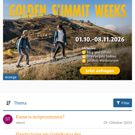
Thema
Filter
Kamera mitgenommen?
sternt
29. Oktober 2023
Handschuhe am Gipfelkreuz des