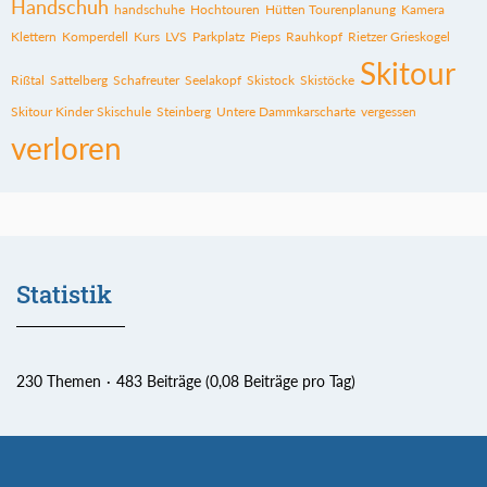
Handschuh
handschuhe
Hochtouren
Hütten Tourenplanung
Kamera
Klettern
Komperdell
Kurs
LVS
Parkplatz
Pieps
Rauhkopf
Rietzer Grieskogel
Skitour
Rißtal
Sattelberg
Schafreuter
Seelakopf
Skistock
Skistöcke
Skitour Kinder Skischule
Steinberg
Untere Dammkarscharte
vergessen
verloren
Statistik
230 Themen
483 Beiträge (0,08 Beiträge pro Tag)