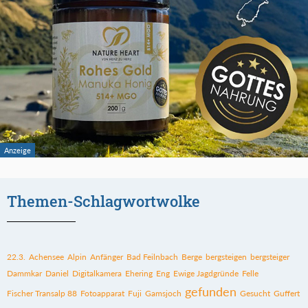
Themen-Schlagwortwolke
22.3.
Achensee
Alpin
Anfänger
Bad Feilnbach
Berge
bergsteigen
bergsteiger
Dammkar
Daniel
Digitalkamera
Ehering
Eng
Ewige Jagdgründe
Felle
gefunden
Fischer Transalp 88
Fotoapparat
Fuji
Gamsjoch
Gesucht
Guffert