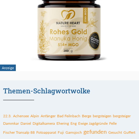
Themen-Schlagwortwolke
22.3.
Achensee
Alpin
Anfänger
Bad Feilnbach
Berge
bergsteigen
bergsteiger
Dammkar
Daniel
Digitalkamera
Ehering
Eng
Ewige Jagdgründe
Felle
gefunden
Fischer Transalp 88
Fotoapparat
Fuji
Gamsjoch
Gesucht
Guffert