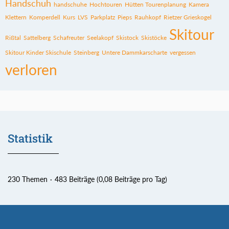
Handschuh
handschuhe
Hochtouren
Hütten Tourenplanung
Kamera
Klettern
Komperdell
Kurs
LVS
Parkplatz
Pieps
Rauhkopf
Rietzer Grieskogel
Skitour
Rißtal
Sattelberg
Schafreuter
Seelakopf
Skistock
Skistöcke
Skitour Kinder Skischule
Steinberg
Untere Dammkarscharte
vergessen
verloren
Statistik
230 Themen
483 Beiträge (0,08 Beiträge pro Tag)