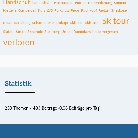
Handschuh
handschuhe
Hochtouren
Hütten Tourenplanung
Kamera
Klettern
Komperdell
Kurs
LVS
Parkplatz
Pieps
Rauhkopf
Rietzer Grieskogel
Skitour
Rißtal
Sattelberg
Schafreuter
Seelakopf
Skistock
Skistöcke
Skitour Kinder Skischule
Steinberg
Untere Dammkarscharte
vergessen
verloren
Statistik
230 Themen
483 Beiträge (0,08 Beiträge pro Tag)