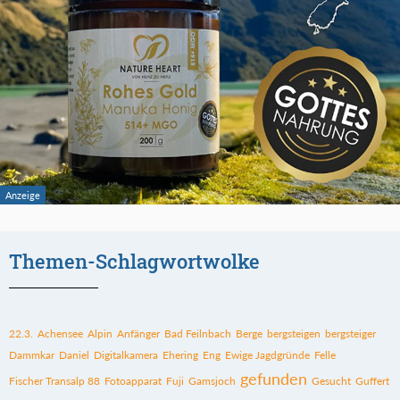
Themen-Schlagwortwolke
22.3.
Achensee
Alpin
Anfänger
Bad Feilnbach
Berge
bergsteigen
bergsteiger
Dammkar
Daniel
Digitalkamera
Ehering
Eng
Ewige Jagdgründe
Felle
gefunden
Fischer Transalp 88
Fotoapparat
Fuji
Gamsjoch
Gesucht
Guffert