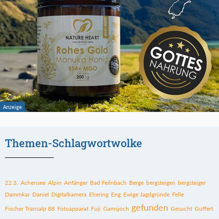
Themen-Schlagwortwolke
22.3.
Achensee
Alpin
Anfänger
Bad Feilnbach
Berge
bergsteigen
bergsteiger
Dammkar
Daniel
Digitalkamera
Ehering
Eng
Ewige Jagdgründe
Felle
gefunden
Fischer Transalp 88
Fotoapparat
Fuji
Gamsjoch
Gesucht
Guffert