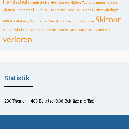
Handschuh
handschuhe
Hochtouren
Hütten Tourenplanung
Kamera
Klettern
Komperdell
Kurs
LVS
Parkplatz
Pieps
Rauhkopf
Rietzer Grieskogel
Skitour
Rißtal
Sattelberg
Schafreuter
Seelakopf
Skistock
Skistöcke
Skitour Kinder Skischule
Steinberg
Untere Dammkarscharte
vergessen
verloren
Statistik
230 Themen
483 Beiträge (0,08 Beiträge pro Tag)