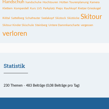
Handschuh
handschuhe
Hochtouren
Hütten Tourenplanung
Kamera
Klettern
Komperdell
Kurs
LVS
Parkplatz
Pieps
Rauhkopf
Rietzer Grieskogel
Skitour
Rißtal
Sattelberg
Schafreuter
Seelakopf
Skistock
Skistöcke
Skitour Kinder Skischule
Steinberg
Untere Dammkarscharte
vergessen
verloren
Statistik
230 Themen
483 Beiträge (0,08 Beiträge pro Tag)