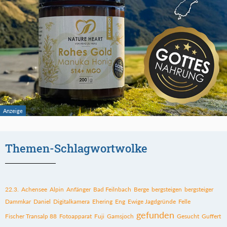
Themen-Schlagwortwolke
22.3.
Achensee
Alpin
Anfänger
Bad Feilnbach
Berge
bergsteigen
bergsteiger
Dammkar
Daniel
Digitalkamera
Ehering
Eng
Ewige Jagdgründe
Felle
gefunden
Fischer Transalp 88
Fotoapparat
Fuji
Gamsjoch
Gesucht
Guffert