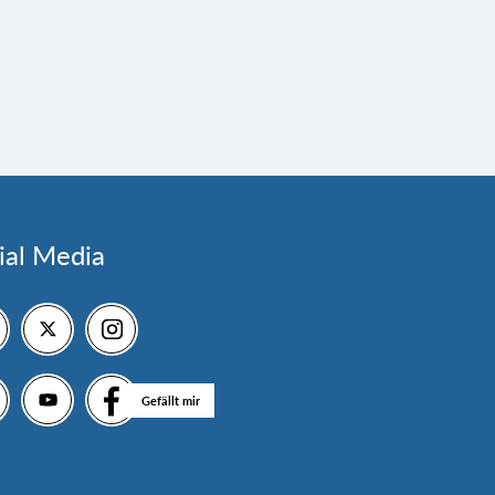
ial Media
Gefällt mir