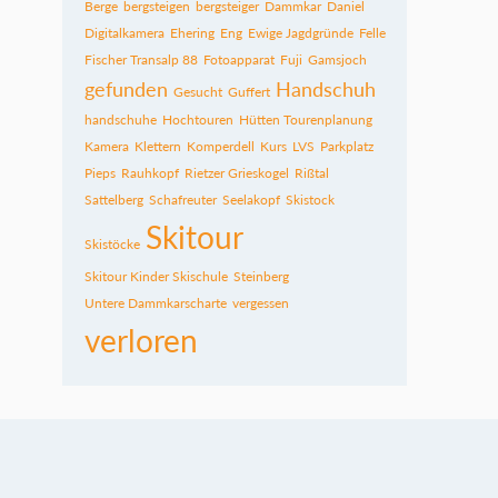
Berge
bergsteigen
bergsteiger
Dammkar
Daniel
Digitalkamera
Ehering
Eng
Ewige Jagdgründe
Felle
Fischer Transalp 88
Fotoapparat
Fuji
Gamsjoch
gefunden
Handschuh
Gesucht
Guffert
handschuhe
Hochtouren
Hütten Tourenplanung
Kamera
Klettern
Komperdell
Kurs
LVS
Parkplatz
Pieps
Rauhkopf
Rietzer Grieskogel
Rißtal
Sattelberg
Schafreuter
Seelakopf
Skistock
Skitour
Skistöcke
Skitour Kinder Skischule
Steinberg
Untere Dammkarscharte
vergessen
verloren