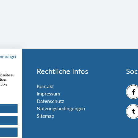
immungen
Rechtliche Infos
Soc
bseite zu
iten-
okies
nlage
Kontakt
Impressum
Datenschutz
Nutzungsbedingungen
Sitemap