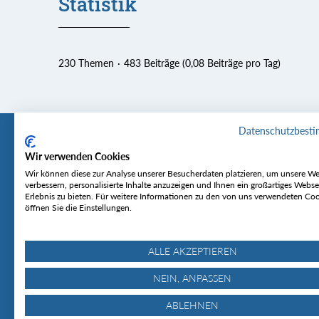
Statistik
230 Themen
483 Beiträge (0,08 Beiträge pro Tag)
Datenschutzbest
Wir verwenden Cookies
Tourentipp
Service
Wir können diese zur Analyse unserer Besucherdaten platzieren, um unsere We
verbessern, personalisierte Inhalte anzuzeigen und Ihnen ein großartiges Webse
Erlebnis zu bieten. Für weitere Informationen zu den von uns verwendeten Co
Über uns
Wetter & Lawine
öffnen Sie die Einstellungen.
Touren
Bergjournal
Hütten
Gipfelkonferenz
MyTourentipp
ALLE AKZEPTIEREN
NEIN, ANPASSEN
ABLEHNEN
© Tourentipp.com 2025