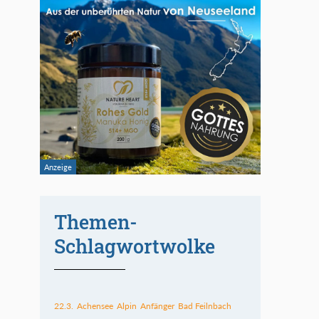
Themen-
Schlagwortwolke
22.3.
Achensee
Alpin
Anfänger
Bad Feilnbach