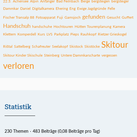
22.3.
Achensee
Alpin
Anfänger
Bad Feilnbach
Berge
bergsteigen
bergsteiger
Dammkar
Daniel
Digitalkamera
Ehering
Eng
Ewige Jagdgründe
Felle
gefunden
Fischer Transalp 88
Fotoapparat
Fuji
Gamsjoch
Gesucht
Guffert
Handschuh
handschuhe
Hochtouren
Hütten Tourenplanung
Kamera
Klettern
Komperdell
Kurs
LVS
Parkplatz
Pieps
Rauhkopf
Rietzer Grieskogel
Skitour
Rißtal
Sattelberg
Schafreuter
Seelakopf
Skistock
Skistöcke
Skitour Kinder Skischule
Steinberg
Untere Dammkarscharte
vergessen
verloren
Statistik
230 Themen
483 Beiträge (0,08 Beiträge pro Tag)