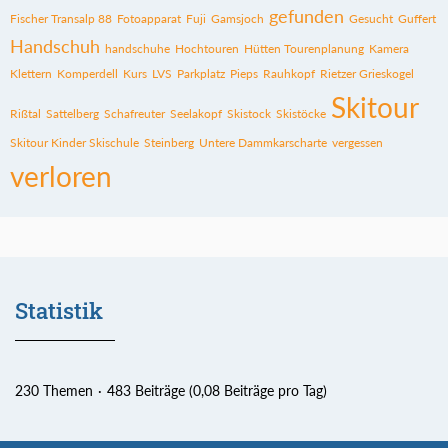
gefunden
Fischer Transalp 88
Fotoapparat
Fuji
Gamsjoch
Gesucht
Guffert
Handschuh
handschuhe
Hochtouren
Hütten Tourenplanung
Kamera
Klettern
Komperdell
Kurs
LVS
Parkplatz
Pieps
Rauhkopf
Rietzer Grieskogel
Skitour
Rißtal
Sattelberg
Schafreuter
Seelakopf
Skistock
Skistöcke
Skitour Kinder Skischule
Steinberg
Untere Dammkarscharte
vergessen
verloren
Statistik
230 Themen
483 Beiträge (0,08 Beiträge pro Tag)