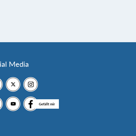
ial Media
Gefällt mir