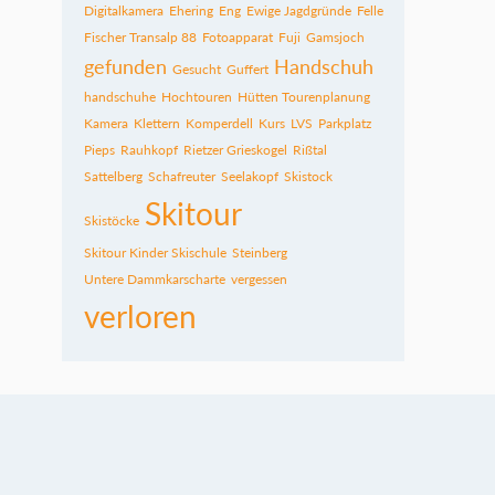
Digitalkamera
Ehering
Eng
Ewige Jagdgründe
Felle
Fischer Transalp 88
Fotoapparat
Fuji
Gamsjoch
gefunden
Handschuh
Gesucht
Guffert
handschuhe
Hochtouren
Hütten Tourenplanung
Kamera
Klettern
Komperdell
Kurs
LVS
Parkplatz
Pieps
Rauhkopf
Rietzer Grieskogel
Rißtal
Sattelberg
Schafreuter
Seelakopf
Skistock
Skitour
Skistöcke
Skitour Kinder Skischule
Steinberg
Untere Dammkarscharte
vergessen
verloren