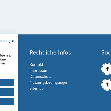
immungen
Rechtliche Infos
Soc
bseite zu
iten-
okies
nlage
Kontakt
Impressum
Datenschutz
Nutzungsbedingungen
Sitemap