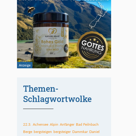
Themen-
Schlagwortwolke
22.3.
Achensee
Alpin
Anfänger
Bad Feilnbach
Berge
bergsteigen
bergsteiger
Dammkar
Daniel