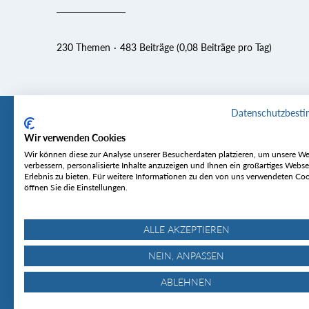
230 Themen
483 Beiträge (0,08 Beiträge pro Tag)
Datenschutzbest
Wir verwenden Cookies
Tourentipp
Service
Wir können diese zur Analyse unserer Besucherdaten platzieren, um unsere We
verbessern, personalisierte Inhalte anzuzeigen und Ihnen ein großartiges Webse
Erlebnis zu bieten. Für weitere Informationen zu den von uns verwendeten Co
Über uns
Wetter & Lawine
öffnen Sie die Einstellungen.
Touren
Bergjournal
Hütten
Gipfelkonferenz
MyTourentipp
ALLE AKZEPTIEREN
NEIN, ANPASSEN
ABLEHNEN
© Tourentipp.com 2025