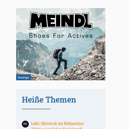
Heiße Themen
Leki-Skistock im Kelmerkar