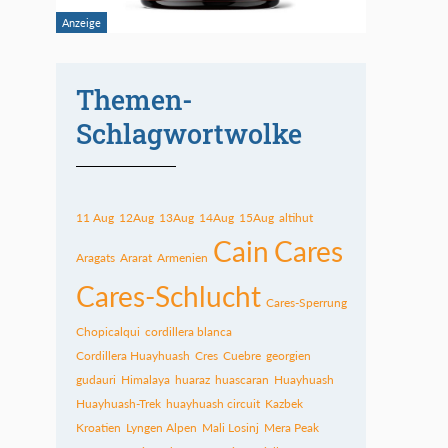
Themen-
Schlagwortwolke
11 Aug
12Aug
13Aug
14Aug
15Aug
altihut
Cain
Cares
Aragats
Ararat
Armenien
Cares-Schlucht
Cares-Sperrung
Chopicalqui
cordillera blanca
Cordillera Huayhuash
Cres
Cuebre
georgien
gudauri
Himalaya
huaraz
huascaran
Huayhuash
Huayhuash-Trek
huayhuash circuit
Kazbek
Kroatien
Lyngen Alpen
Mali Losinj
Mera Peak