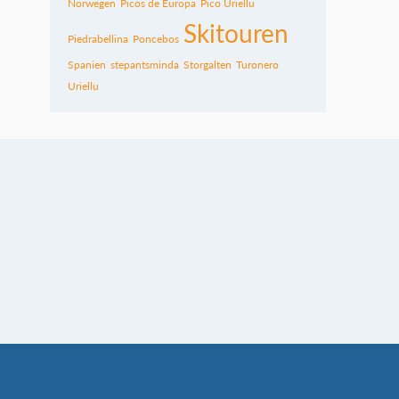
Norwegen
Picos de Europa
Pico Uriellu
Skitouren
Piedrabellina
Poncebos
Spanien
stepantsminda
Storgalten
Turonero
Uriellu