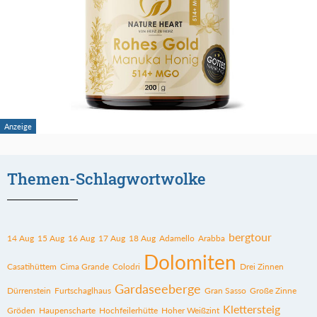
Themen-Schlagwortwolke
bergtour
14 Aug
15 Aug
16 Aug
17 Aug
18 Aug
Adamello
Arabba
Dolomiten
Casatihüttem
Cima Grande
Colodri
Drei Zinnen
Gardaseeberge
Dürrenstein
Furtschaglhaus
Gran Sasso
Große Zinne
Klettersteig
Gröden
Haupenscharte
Hochfeilerhütte
Hoher Weißzint