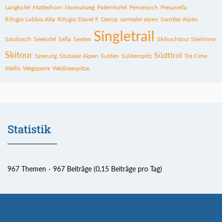
Langkofel
Matterhorn
Normalweg
Paternkofel
Penserjoch
Presanella
Rifugio Lobbia Alta
Rifugio Stavel F. Denza
sarntaler alpen
Sarntler Alpen
Singletrail
Sasslonch
Seekofel
Sella
Sexten
Skihochtour Steilrinne
Skitour
Südtirol
Sperung
Stubaier Alpen
Sulden
Suldenspitz
Tre Cime
Wallis
Wegsperre
Weißseespitze
Statistik
967 Themen
967 Beiträge (0,15 Beiträge pro Tag)