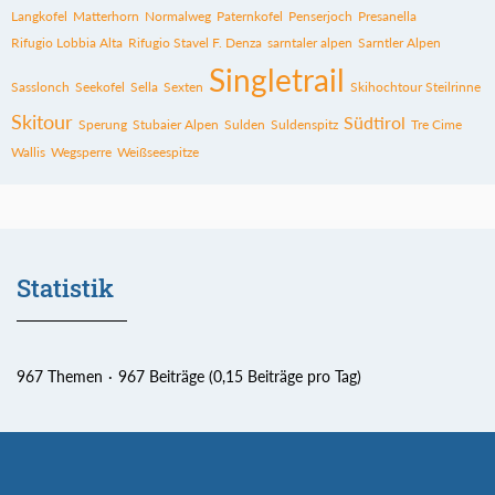
Langkofel
Matterhorn
Normalweg
Paternkofel
Penserjoch
Presanella
Rifugio Lobbia Alta
Rifugio Stavel F. Denza
sarntaler alpen
Sarntler Alpen
Singletrail
Sasslonch
Seekofel
Sella
Sexten
Skihochtour Steilrinne
Skitour
Südtirol
Sperung
Stubaier Alpen
Sulden
Suldenspitz
Tre Cime
Wallis
Wegsperre
Weißseespitze
Statistik
967 Themen
967 Beiträge (0,15 Beiträge pro Tag)