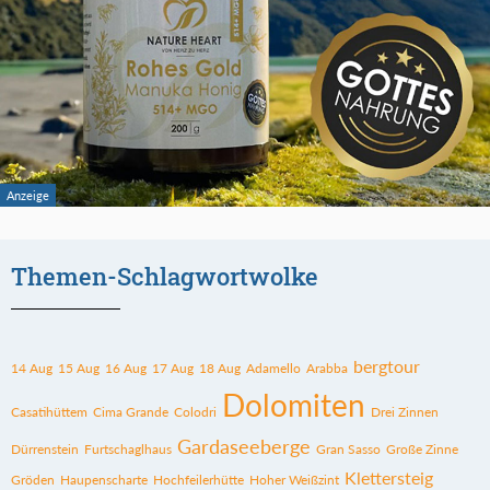
Themen-Schlagwortwolke
bergtour
14 Aug
15 Aug
16 Aug
17 Aug
18 Aug
Adamello
Arabba
Dolomiten
Casatihüttem
Cima Grande
Colodri
Drei Zinnen
Gardaseeberge
Dürrenstein
Furtschaglhaus
Gran Sasso
Große Zinne
Klettersteig
Gröden
Haupenscharte
Hochfeilerhütte
Hoher Weißzint