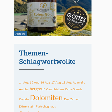
Themen-
Schlagwortwolke
14 Aug
15 Aug
16 Aug
17 Aug
18 Aug
Adamello
bergtour
Arabba
Casatihüttem
Cima Grande
Dolomiten
Colodri
Drei Zinnen
Dürrenstein
Furtschaglhaus