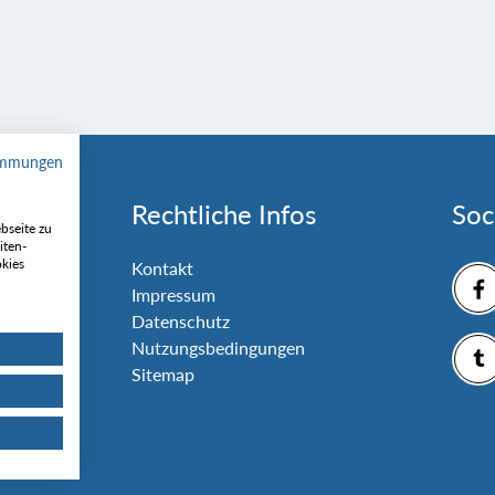
immungen
Rechtliche Infos
Soc
bseite zu
iten-
okies
nlage
Kontakt
Impressum
Datenschutz
Nutzungsbedingungen
Sitemap