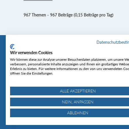
967 Themen
967 Beiträge (0,15 Beiträge pro Tag)
Datenschutzbest
Wir verwenden Cookies
Tourentipp
Service
Wir können diese zur Analyse unserer Besucherdaten platzieren, um unsere We
verbessern, personalisierte Inhalte anzuzeigen und Ihnen ein großartiges Webse
Erlebnis zu bieten. Für weitere Informationen zu den von uns verwendeten Co
Über uns
Wetter & Lawine
öffnen Sie die Einstellungen.
Touren
Bergjournal
Hütten
Gipfelkonferenz
MyTourentipp
ALLE AKZEPTIEREN
NEIN, ANPASSEN
ABLEHNEN
© Tourentipp.com 2025