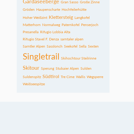
Gardaseeberge
Gran Sasso
Große Zinne
Gröden
Haupenscharte
Hochfeilerhütte
Klettersteig
Hoher Weißzint
Langkofel
Matterhorn
Normalweg
Paternkofel
Penserjoch
Presanella
Rifugio Lobbia Alta
Rifugio Stavel F. Denza
sarntaler alpen
Sarntler Alpen
Sasslonch
Seekofel
Sella
Sexten
Singletrail
Skihochtour Steilrinne
Skitour
Sperung
Stubaier Alpen
Sulden
Südtirol
Suldenspitz
Tre Cime
Wallis
Wegsperre
Weißseespitze