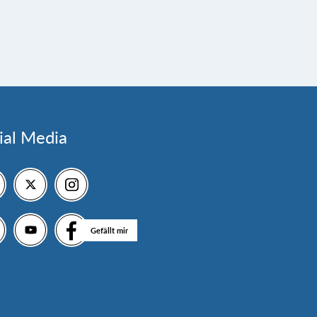
ial Media
Gefällt mir