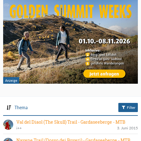
Thema
Filter
Val del Diaol (The Skull) Trail - Gardaseeberge - MTB
i++
3. Juni 2015
Navene Trail (Dosso dei Roveri) - Gardaseeberge - MTB