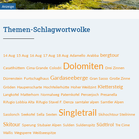
Themen-Schlagwortwolke
bergtour
14 Aug
15 Aug
16 Aug
17 Aug
18 Aug
Adamello
Arabba
Dolomiten
Casatihüttem
Cima Grande
Colodri
Drei Zinnen
Gardaseeberge
Dürrenstein
Furtschaglhaus
Gran Sasso
Große Zinne
Klettersteig
Gröden
Haupenscharte
Hochfeilerhütte
Hoher Weißzint
Langkofel
Matterhorn
Normalweg
Paternkofel
Penserjoch
Presanella
Rifugio Lobbia Alta
Rifugio Stavel F. Denza
sarntaler alpen
Sarntler Alpen
Singletrail
Sasslonch
Seekofel
Sella
Sexten
Skihochtour Steilrinne
Skitour
Südtirol
Sperung
Stubaier Alpen
Sulden
Suldenspitz
Tre Cime
Wallis
Wegsperre
Weißseespitze