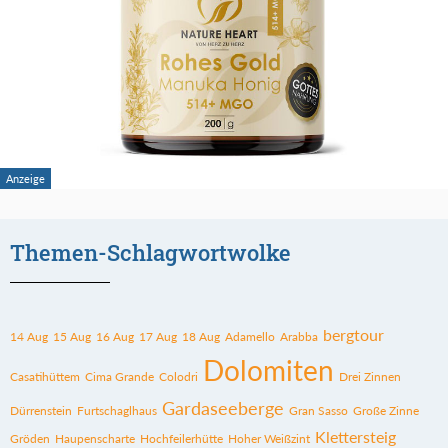
Themen-Schlagwortwolke
bergtour
14 Aug
15 Aug
16 Aug
17 Aug
18 Aug
Adamello
Arabba
Dolomiten
Casatihüttem
Cima Grande
Colodri
Drei Zinnen
Gardaseeberge
Dürrenstein
Furtschaglhaus
Gran Sasso
Große Zinne
Klettersteig
Gröden
Haupenscharte
Hochfeilerhütte
Hoher Weißzint