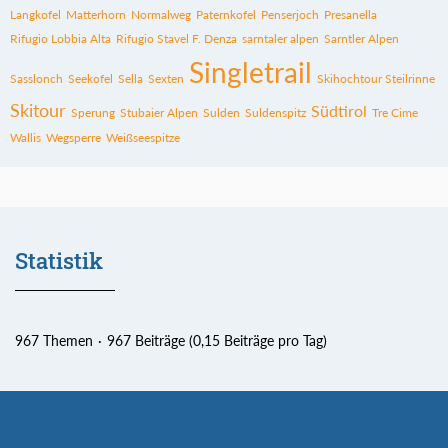
Langkofel
Matterhorn
Normalweg
Paternkofel
Penserjoch
Presanella
Rifugio Lobbia Alta
Rifugio Stavel F. Denza
sarntaler alpen
Sarntler Alpen
Singletrail
Sasslonch
Seekofel
Sella
Sexten
Skihochtour Steilrinne
Skitour
Südtirol
Sperung
Stubaier Alpen
Sulden
Suldenspitz
Tre Cime
Wallis
Wegsperre
Weißseespitze
Statistik
967 Themen
967 Beiträge (0,15 Beiträge pro Tag)