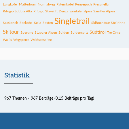
Langkofel
Matterhorn
Normalweg
Paternkofel
Penserjoch
Presanella
Rifugio Lobbia Alta
Rifugio Stavel F. Denza
sarntaler alpen
Sarntler Alpen
Singletrail
Sasslonch
Seekofel
Sella
Sexten
Skihochtour Steilrinne
Skitour
Südtirol
Sperung
Stubaier Alpen
Sulden
Suldenspitz
Tre Cime
Wallis
Wegsperre
Weißseespitze
Statistik
967 Themen
967 Beiträge (0,15 Beiträge pro Tag)