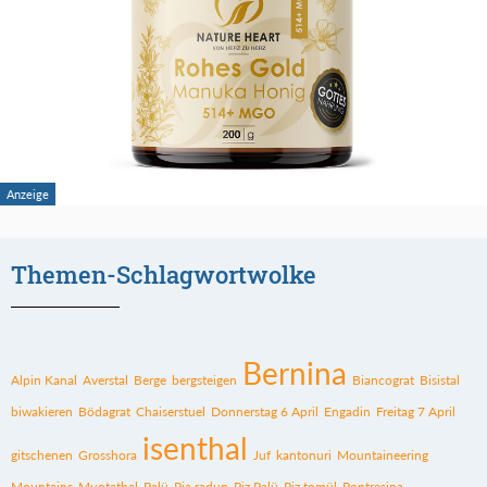
Themen-Schlagwortwolke
Bernina
Alpin Kanal
Averstal
Berge
bergsteigen
Biancograt
Bisistal
biwakieren
Bödagrat
Chaiserstuel
Donnerstag 6 April
Engadin
Freitag 7 April
isenthal
gitschenen
Grosshora
Juf
kantonuri
Mountaineering
Mountains
Muotathal
Palü
Pia radun
Piz Palü
Piz tomül
Pontresina