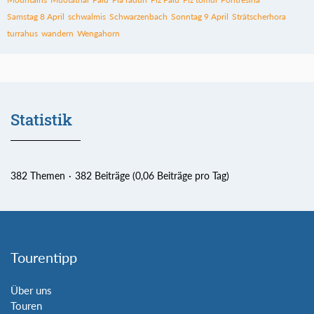
Samstag 8 April
schwalmis
Schwarzenbach
Sonntag 9 April
Strätscherhora
turrahus
wandern
Wengahorn
Statistik
382 Themen
382 Beiträge (0,06 Beiträge pro Tag)
Tourentipp
Über uns
Touren