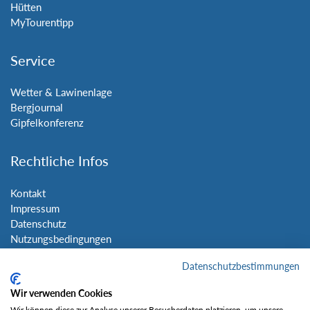
Hütten
MyTourentipp
Service
Wetter & Lawinenlage
Bergjournal
Gipfelkonferenz
Rechtliche Infos
Kontakt
Impressum
Datenschutz
Nutzungsbedingungen
Sitemap
Datenschutzbestimmungen
Social Media
Wir verwenden Cookies
Wir können diese zur Analyse unserer Besucherdaten platzieren, um unsere