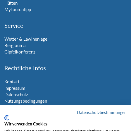
Hütten
MyTourentipp
Service
Wetter & Lawinenlage
Bergjournal
Gipfelkonferenz
Rechtliche Infos
Kontakt
Impressum
Datenschutz
Nutzungsbedingungen
Sitemap
Datenschutzbestimmungen
Social Media
Wir verwenden Cookies
Wir können diese zur Analyse unserer Besucherdaten platzieren, um unsere