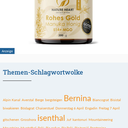
Themen-Schlagwortwolke
Bernina
Alpin Kanal
Averstal
Berge
bergsteigen
Biancograt
Bisistal
biwakieren
Bödagrat
Chaiserstuel
Donnerstag 6 April
Engadin
Freitag 7 April
isenthal
gitschenen
Grosshora
Juf
kantonuri
Mountaineering
Mountains
Muotathal
Palü
Pia radun
Piz Palü
Piz tomül
Pontresina