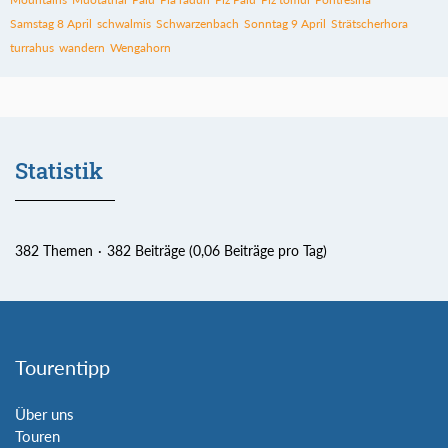
Samstag 8 April
schwalmis
Schwarzenbach
Sonntag 9 April
Strätscherhora
turrahus
wandern
Wengahorn
Statistik
382 Themen
382 Beiträge (0,06 Beiträge pro Tag)
Tourentipp
Über uns
Touren