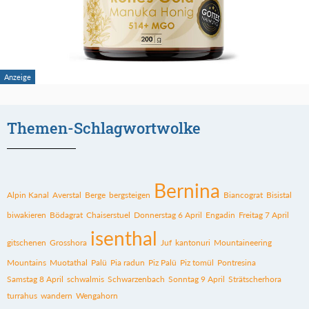
Themen-Schlagwortwolke
Bernina
Alpin Kanal
Averstal
Berge
bergsteigen
Biancograt
Bisistal
biwakieren
Bödagrat
Chaiserstuel
Donnerstag 6 April
Engadin
Freitag 7 April
isenthal
gitschenen
Grosshora
Juf
kantonuri
Mountaineering
Mountains
Muotathal
Palü
Pia radun
Piz Palü
Piz tomül
Pontresina
Samstag 8 April
schwalmis
Schwarzenbach
Sonntag 9 April
Strätscherhora
turrahus
wandern
Wengahorn