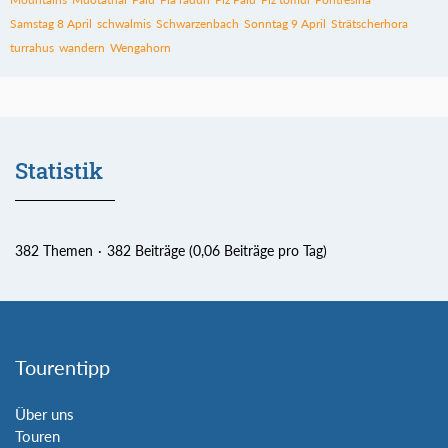
Samstag 8 April
schwalmis
Schwarzenbach
Sonntag 9 April
Strätscherhora
turrahus
wandern
Wengahorn
Statistik
382 Themen
382 Beiträge (0,06 Beiträge pro Tag)
Tourentipp
Über uns
Touren