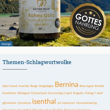
Themen-Schlagwortwolke
Bernina
Alpin Kanal
Averstal
Berge
bergsteigen
Biancograt
Bisistal
biwakieren
Bödagrat
Chaiserstuel
Donnerstag 6 April
Engadin
Freitag 7 April
isenthal
gitschenen
Grosshora
Juf
kantonuri
Mountaineering
Mountains
Muotathal
Palü
Pia radun
Piz Palü
Piz tomül
Pontresina