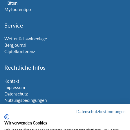
Hütten
MyTourentipp
Service
Wetter & Lawinenlage
Bergjournal
Gipfelkonferenz
Rechtliche Infos
Kontakt
Impressum
Datenschutz
Nutzungsbedingungen
Sitemap
Datenschutzbestimmungen
Social Media
Wir verwenden Cookies
Wir können diese zur Analyse unserer Besucherdaten platzieren, um unsere