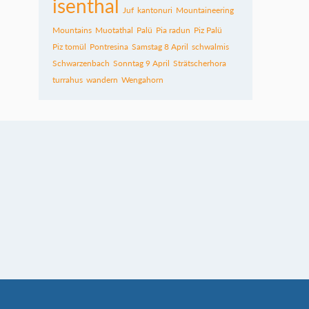
isenthal
Juf
kantonuri
Mountaineering
Mountains
Muotathal
Palü
Pia radun
Piz Palü
Piz tomül
Pontresina
Samstag 8 April
schwalmis
Schwarzenbach
Sonntag 9 April
Strätscherhora
turrahus
wandern
Wengahorn