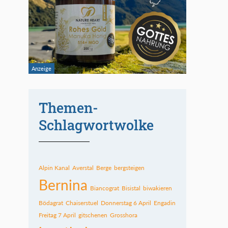
Themen-
Schlagwortwolke
Alpin Kanal
Averstal
Berge
bergsteigen
Bernina
Biancograt
Bisistal
biwakieren
Bödagrat
Chaiserstuel
Donnerstag 6 April
Engadin
Freitag 7 April
gitschenen
Grosshora