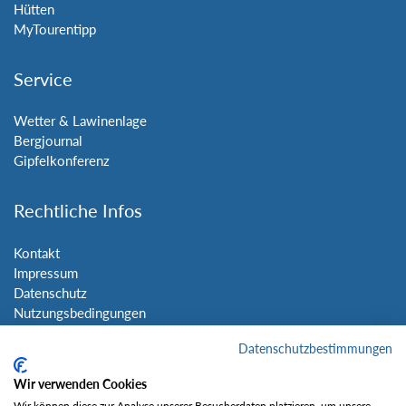
Hütten
MyTourentipp
Service
Wetter & Lawinenlage
Bergjournal
Gipfelkonferenz
Rechtliche Infos
Kontakt
Impressum
Datenschutz
Nutzungsbedingungen
Sitemap
Datenschutzbestimmungen
Social Media
Wir verwenden Cookies
Wir können diese zur Analyse unserer Besucherdaten platzieren, um unsere