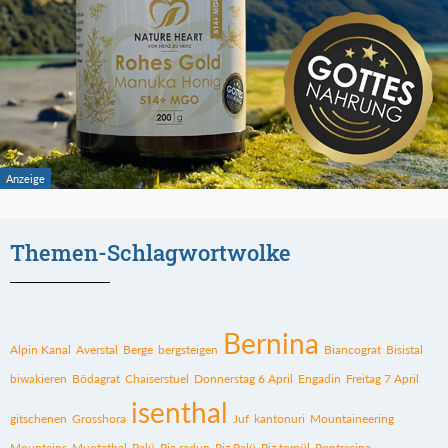
Themen-Schlagwortwolke
Bernina
Alpin Kanal
Averstal
Berge
bergsteigen
Biancograt
Bisistal
biwakieren
Bödagrat
Chaiserstuel
Donnerstag 6 April
Engadin
Freitag 7 April
isenthal
gitschenen
Grosshora
Juf
kantonuri
Mountaineering
Mountains
Muotathal
Palü
Pia radun
Piz Palü
Piz tomül
Pontresina