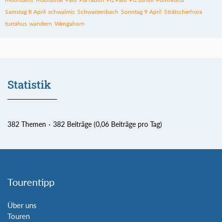
Samstag 8 April
schwalmis
Schwarzenbach
Sonntag 9 April
Strätscherhora
turrahus
wandern
Wengahorn
Statistik
382 Themen
382 Beiträge (0,06 Beiträge pro Tag)
Tourentipp
Über uns
Touren