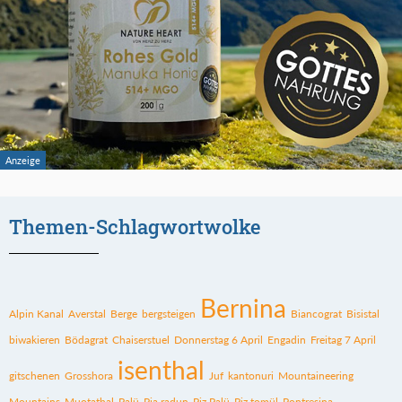
Themen-Schlagwortwolke
Bernina
Alpin Kanal
Averstal
Berge
bergsteigen
Biancograt
Bisistal
biwakieren
Bödagrat
Chaiserstuel
Donnerstag 6 April
Engadin
Freitag 7 April
isenthal
gitschenen
Grosshora
Juf
kantonuri
Mountaineering
Mountains
Muotathal
Palü
Pia radun
Piz Palü
Piz tomül
Pontresina