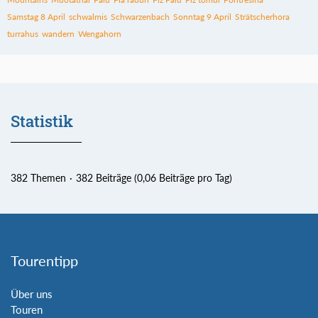
Samstag 8 April
schwalmis
Schwarzenbach
Sonntag 9 April
Strätscherhora
turrahus
wandern
Wengahorn
Statistik
382 Themen
382 Beiträge (0,06 Beiträge pro Tag)
Tourentipp
Über uns
Touren