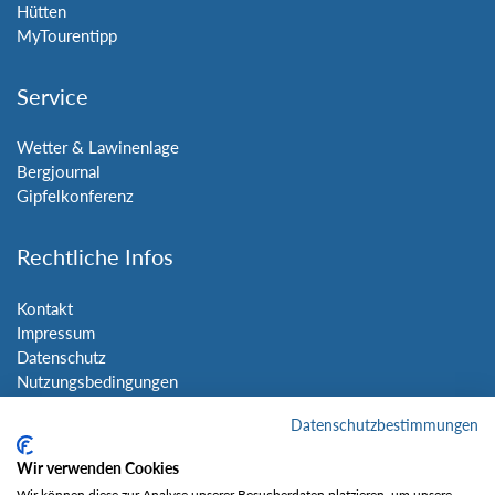
Hütten
MyTourentipp
Service
Wetter & Lawinenlage
Bergjournal
Gipfelkonferenz
Rechtliche Infos
Kontakt
Impressum
Datenschutz
Nutzungsbedingungen
Sitemap
Datenschutzbestimmungen
Social Media
Wir verwenden Cookies
Wir können diese zur Analyse unserer Besucherdaten platzieren, um unsere