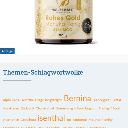
Themen-Schlagwortwolke
Bernina
Alpin Kanal
Averstal
Berge
bergsteigen
Biancograt
Bisistal
biwakieren
Bödagrat
Chaiserstuel
Donnerstag 6 April
Engadin
Freitag 7 April
isenthal
gitschenen
Grosshora
Juf
kantonuri
Mountaineering
Mountains
Muotathal
Palü
Pia radun
Piz Palü
Piz tomül
Pontresina