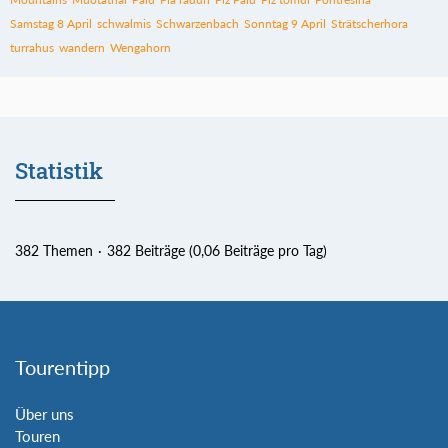
Samstag 8 April
schwalmis
Schwarzenbach
Sonntag 9 April
Strätscherhora
turrahus
wandern
Wengahorn
Statistik
382 Themen
382 Beiträge (0,06 Beiträge pro Tag)
Tourentipp
Über uns
Touren