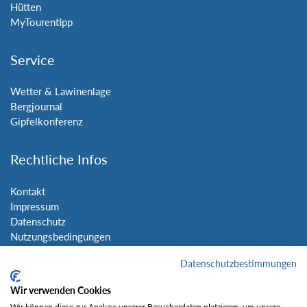
Hütten
MyTourentipp
Service
Wetter & Lawinenlage
Bergjournal
Gipfelkonferenz
Rechtliche Infos
Kontakt
Impressum
Datenschutz
Nutzungsbedingungen
Sitemap
Datenschutzbestimmungen
Social Media
Wir verwenden Cookies
Wir können diese zur Analyse unserer Besucherdaten platzieren, um unsere