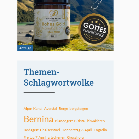
Themen-
Schlagwortwolke
Alpin Kanal
Averstal
Berge
bergsteigen
Bernina
Biancograt
Bisistal
biwakieren
Bödagrat
Chaiserstuel
Donnerstag 6 April
Engadin
Freitag 7 April
gitschenen
Grosshora