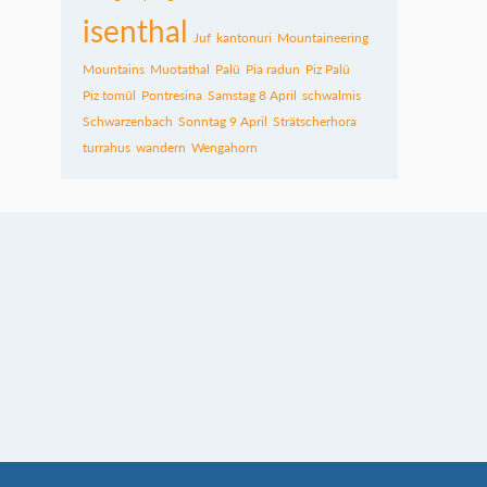
isenthal
Juf
kantonuri
Mountaineering
Mountains
Muotathal
Palü
Pia radun
Piz Palü
Piz tomül
Pontresina
Samstag 8 April
schwalmis
Schwarzenbach
Sonntag 9 April
Strätscherhora
turrahus
wandern
Wengahorn