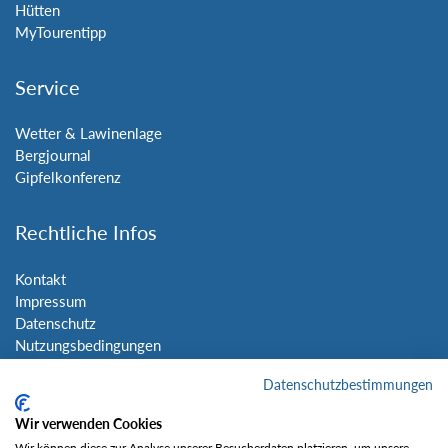
Hütten
MyTourentipp
Service
Wetter & Lawinenlage
Bergjournal
Gipfelkonferenz
Rechtliche Infos
Kontakt
Impressum
Datenschutz
Nutzungsbedingungen
Sitemap
Datenschutzbestimmungen
Social Media
Wir verwenden Cookies
Wir können diese zur Analyse unserer Besucherdaten platzieren, um unsere