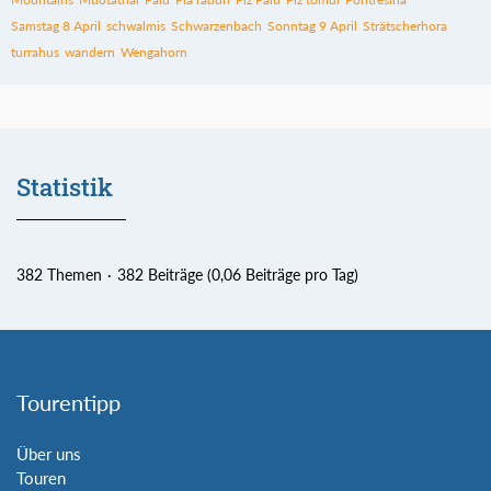
Samstag 8 April
schwalmis
Schwarzenbach
Sonntag 9 April
Strätscherhora
turrahus
wandern
Wengahorn
Statistik
382 Themen
382 Beiträge (0,06 Beiträge pro Tag)
Tourentipp
Über uns
Touren