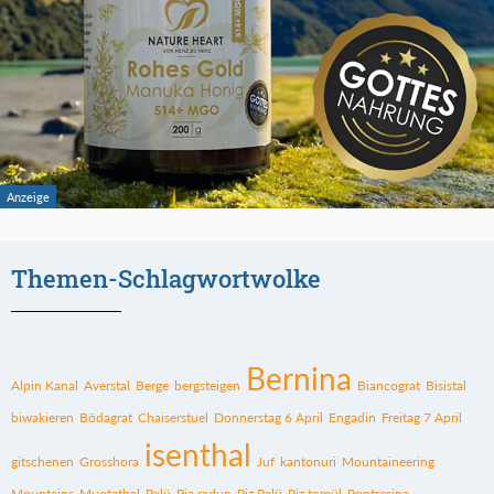
Themen-Schlagwortwolke
Bernina
Alpin Kanal
Averstal
Berge
bergsteigen
Biancograt
Bisistal
biwakieren
Bödagrat
Chaiserstuel
Donnerstag 6 April
Engadin
Freitag 7 April
isenthal
gitschenen
Grosshora
Juf
kantonuri
Mountaineering
Mountains
Muotathal
Palü
Pia radun
Piz Palü
Piz tomül
Pontresina