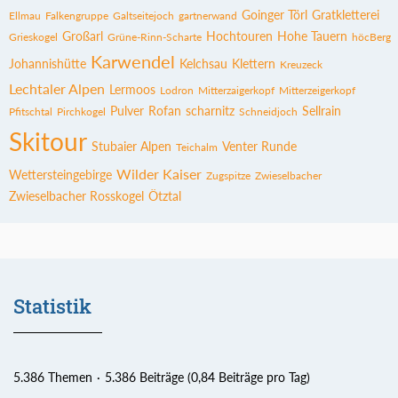
Goinger Törl
Gratkletterei
Ellmau
Falkengruppe
Galtseitejoch
gartnerwand
Großarl
Hochtouren
Hohe Tauern
Grieskogel
Grüne-Rinn-Scharte
höcBerg
Karwendel
Johannishütte
Kelchsau
Klettern
Kreuzeck
Lechtaler Alpen
Lermoos
Lodron
Mitterzaigerkopf
Mitterzeigerkopf
Pulver
Rofan
scharnitz
Sellrain
Pfitschtal
Pirchkogel
Schneidjoch
Skitour
Stubaier Alpen
Venter Runde
Teichalm
Wilder Kaiser
Wettersteingebirge
Zugspitze
Zwieselbacher
Zwieselbacher Rosskogel
Ötztal
Statistik
5.386 Themen
5.386 Beiträge (0,84 Beiträge pro Tag)