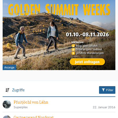
Zugriffe
Filter
Pfuitjöchl von Lähn
Superplex
22. Januar 2016
Gartnerwand Nordgrat