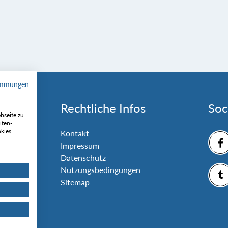
immungen
Rechtliche Infos
Soc
bseite zu
iten-
okies
nlage
Kontakt
Impressum
Datenschutz
Nutzungsbedingungen
Sitemap