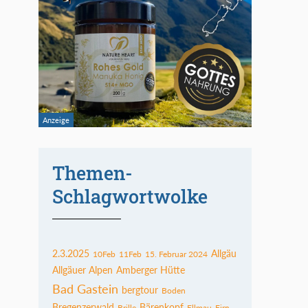
Themen-
Schlagwortwolke
2.3.2025
Allgäu
10Feb
11Feb
15. Februar 2024
Allgäuer Alpen
Amberger Hütte
Bad Gastein
bergtour
Boden
Bregenzerwald
Bärenkopf
Brille
Ellmau
Firn