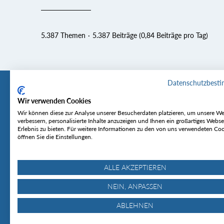
5.387 Themen
5.387 Beiträge (0,84 Beiträge pro Tag)
Datenschutzbest
Wir verwenden Cookies
Tourentipp
Service
Wir können diese zur Analyse unserer Besucherdaten platzieren, um unsere We
verbessern, personalisierte Inhalte anzuzeigen und Ihnen ein großartiges Webse
Erlebnis zu bieten. Für weitere Informationen zu den von uns verwendeten Co
Über uns
Wetter & Lawine
öffnen Sie die Einstellungen.
Touren
Bergjournal
Hütten
Gipfelkonferenz
MyTourentipp
ALLE AKZEPTIEREN
NEIN, ANPASSEN
ABLEHNEN
© Tourentipp.com 2025