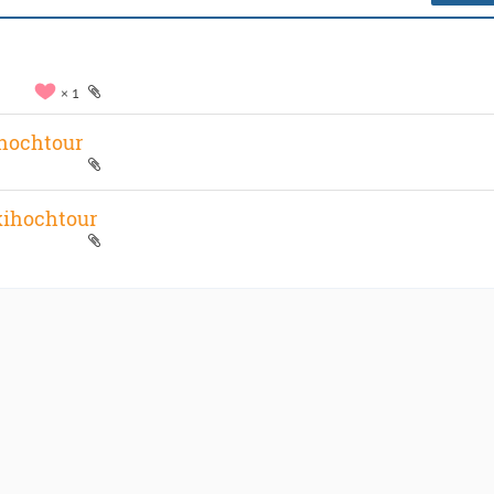
1
ihochtour
kihochtour