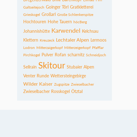
Goinger Törl
Gratkletterei
Galtseitejoch
Großarl
Grieskogel
Große Schlenkerspitze
Hochtouren
Hohe Tauern
höcBerg
Karwendel
Johannishütte
Kelchsau
Lechtaler Alpen
Klettern
Lermoos
Kreuzeck
Lodron
Mitterzaigerkopf
Mitterzeigerkopf
Pfafflar
Pulver
Rofan
scharnitz
Pirchkogel
Schneidjoch
Skitour
Sellrain
Stubaier Alpen
Venter Runde
Wettersteingebirge
Wilder Kaiser
Zugspitze
Zwieselbacher
Zwieselbacher Rosskogel
Ötztal