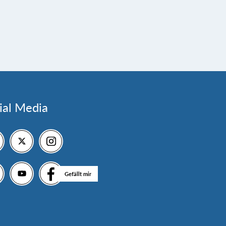
ial Media
Gefällt mir