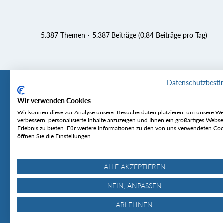
5.387 Themen
5.387 Beiträge (0,84 Beiträge pro Tag)
Datenschutzbest
Wir verwenden Cookies
Tourentipp
Service
Wir können diese zur Analyse unserer Besucherdaten platzieren, um unsere We
verbessern, personalisierte Inhalte anzuzeigen und Ihnen ein großartiges Webse
Erlebnis zu bieten. Für weitere Informationen zu den von uns verwendeten Co
Über uns
Wetter & Lawine
öffnen Sie die Einstellungen.
Touren
Bergjournal
Hütten
Gipfelkonferenz
MyTourentipp
ALLE AKZEPTIEREN
NEIN, ANPASSEN
ABLEHNEN
© Tourentipp.com 2025