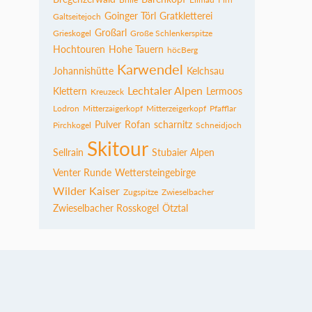
Goinger Törl
Gratkletterei
Galtseitejoch
Großarl
Grieskogel
Große Schlenkerspitze
Hochtouren
Hohe Tauern
höcBerg
Karwendel
Johannishütte
Kelchsau
Lechtaler Alpen
Klettern
Lermoos
Kreuzeck
Lodron
Mitterzaigerkopf
Mitterzeigerkopf
Pfafflar
Pulver
Rofan
scharnitz
Pirchkogel
Schneidjoch
Skitour
Sellrain
Stubaier Alpen
Venter Runde
Wettersteingebirge
Wilder Kaiser
Zugspitze
Zwieselbacher
Zwieselbacher Rosskogel
Ötztal