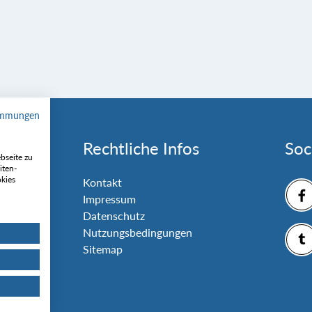
immungen
Rechtliche Infos
Soc
bseite zu
iten-
okies
nlage
Kontakt
Impressum
Datenschutz
Nutzungsbedingungen
Sitemap