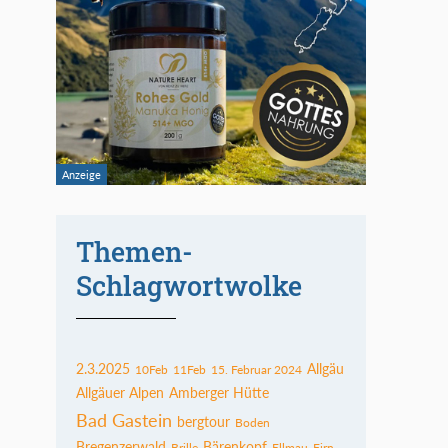
Themen-
Schlagwortwolke
2.3.2025
Allgäu
10Feb
11Feb
15. Februar 2024
Allgäuer Alpen
Amberger Hütte
Bad Gastein
bergtour
Boden
Bregenzerwald
Bärenkopf
Brille
Ellmau
Firn