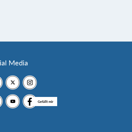
ial Media
Gefällt mir