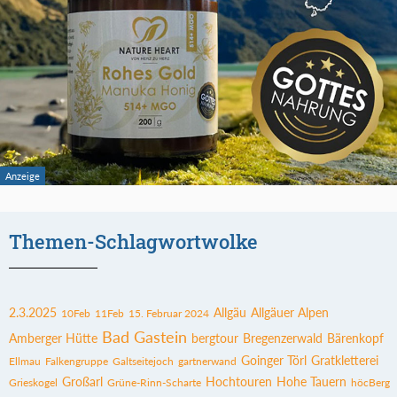
Themen-Schlagwortwolke
2.3.2025
Allgäu
Allgäuer Alpen
10Feb
11Feb
15. Februar 2024
Bad Gastein
Amberger Hütte
bergtour
Bregenzerwald
Bärenkopf
Goinger Törl
Gratkletterei
Ellmau
Falkengruppe
Galtseitejoch
gartnerwand
Großarl
Hochtouren
Hohe Tauern
Grieskogel
Grüne-Rinn-Scharte
höcBerg