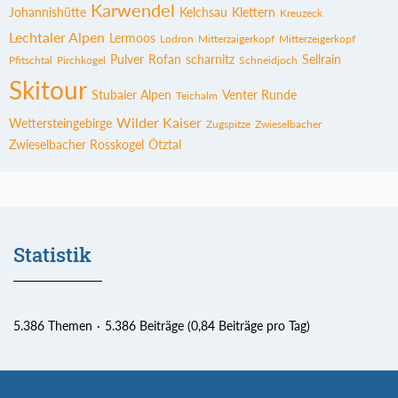
Karwendel
Johannishütte
Kelchsau
Klettern
Kreuzeck
Lechtaler Alpen
Lermoos
Lodron
Mitterzaigerkopf
Mitterzeigerkopf
Pulver
Rofan
scharnitz
Sellrain
Pfitschtal
Pirchkogel
Schneidjoch
Skitour
Stubaier Alpen
Venter Runde
Teichalm
Wilder Kaiser
Wettersteingebirge
Zugspitze
Zwieselbacher
Zwieselbacher Rosskogel
Ötztal
Statistik
5.386 Themen
5.386 Beiträge (0,84 Beiträge pro Tag)