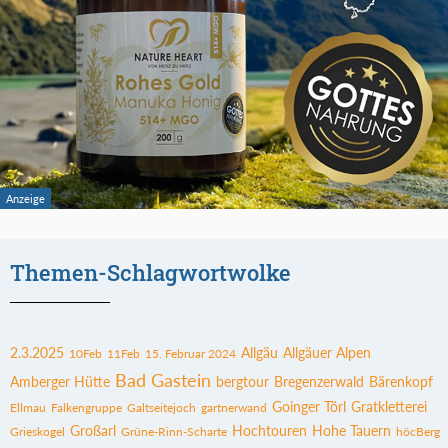
Themen-Schlagwortwolke
2.3.2025
Allgäu
Allgäuer Alpen
10Feb
11Feb
15. Februar 2024
Bad Gastein
Amberger Hütte
bergtour
Bregenzerwald
Bärenkopf
Goinger Törl
Gratkletterei
Ellmau
Falkengruppe
Galtseitejoch
gartnerwand
Großarl
Hochtouren
Hohe Tauern
Grieskogel
Grüne-Rinn-Scharte
höcBerg