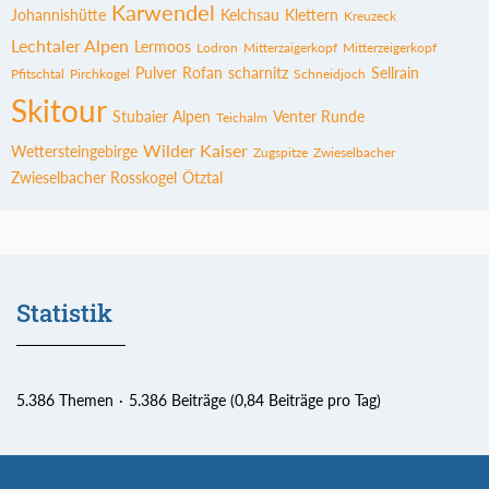
Karwendel
Johannishütte
Kelchsau
Klettern
Kreuzeck
Lechtaler Alpen
Lermoos
Lodron
Mitterzaigerkopf
Mitterzeigerkopf
Pulver
Rofan
scharnitz
Sellrain
Pfitschtal
Pirchkogel
Schneidjoch
Skitour
Stubaier Alpen
Venter Runde
Teichalm
Wilder Kaiser
Wettersteingebirge
Zugspitze
Zwieselbacher
Zwieselbacher Rosskogel
Ötztal
Statistik
5.386 Themen
5.386 Beiträge (0,84 Beiträge pro Tag)