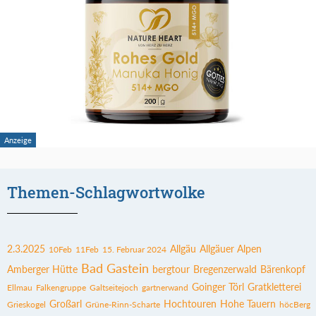
Themen-Schlagwortwolke
2.3.2025
Allgäu
Allgäuer Alpen
10Feb
11Feb
15. Februar 2024
Bad Gastein
Amberger Hütte
bergtour
Bregenzerwald
Bärenkopf
Goinger Törl
Gratkletterei
Ellmau
Falkengruppe
Galtseitejoch
gartnerwand
Großarl
Hochtouren
Hohe Tauern
Grieskogel
Grüne-Rinn-Scharte
höcBerg