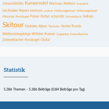
Karwendel
Johannishütte
Kelchsau
Klettern
Kreuzeck
Lechtaler Alpen
Lermoos
Lodron
Mitterzaigerkopf
Mitterzeigerkopf
Pulver
Rofan
scharnitz
Sellrain
Pfitschtal
Pirchkogel
Schneidjoch
Skitour
Stubaier Alpen
Venter Runde
Teichalm
Wilder Kaiser
Wettersteingebirge
Zugspitze
Zwieselbacher
Zwieselbacher Rosskogel
Ötztal
Statistik
5.386 Themen
5.386 Beiträge (0,84 Beiträge pro Tag)