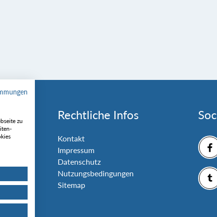
immungen
Rechtliche Infos
Soc
bseite zu
iten-
okies
nlage
Kontakt
Impressum
Datenschutz
Nutzungsbedingungen
Sitemap