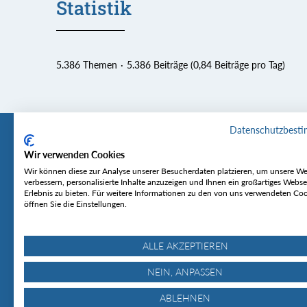
Statistik
5.386 Themen
5.386 Beiträge (0,84 Beiträge pro Tag)
Datenschutzbest
Wir verwenden Cookies
Tourentipp
Service
Wir können diese zur Analyse unserer Besucherdaten platzieren, um unsere We
verbessern, personalisierte Inhalte anzuzeigen und Ihnen ein großartiges Webse
Erlebnis zu bieten. Für weitere Informationen zu den von uns verwendeten Co
Über uns
Wetter & Lawine
öffnen Sie die Einstellungen.
Touren
Bergjournal
Hütten
Gipfelkonferenz
MyTourentipp
ALLE AKZEPTIEREN
NEIN, ANPASSEN
ABLEHNEN