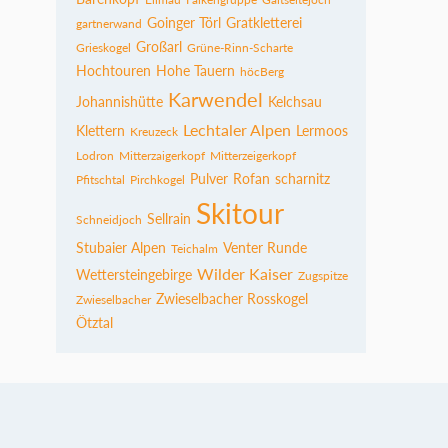
Goinger Törl
Gratkletterei
gartnerwand
Großarl
Grieskogel
Grüne-Rinn-Scharte
Hochtouren
Hohe Tauern
höcBerg
Karwendel
Johannishütte
Kelchsau
Lechtaler Alpen
Klettern
Lermoos
Kreuzeck
Lodron
Mitterzaigerkopf
Mitterzeigerkopf
Pulver
Rofan
scharnitz
Pfitschtal
Pirchkogel
Skitour
Sellrain
Schneidjoch
Stubaier Alpen
Venter Runde
Teichalm
Wilder Kaiser
Wettersteingebirge
Zugspitze
Zwieselbacher Rosskogel
Zwieselbacher
Ötztal