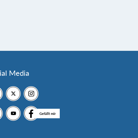
ial Media
Gefällt mir