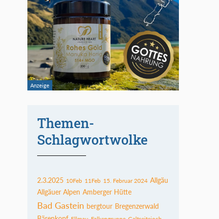
Themen-
Schlagwortwolke
2.3.2025
Allgäu
10Feb
11Feb
15. Februar 2024
Allgäuer Alpen
Amberger Hütte
Bad Gastein
bergtour
Bregenzerwald
Bärenkopf
Ellmau
Falkengruppe
Galtseitejoch